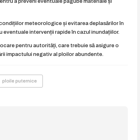
 pentru a preveni eventuale pagube materiale și
ndițiilor meteorologice și evitarea deplasărilor în
eventuale intervenții rapide în cazul inundațiilor.
are pentru autorități, care trebuie să asigure o
rii impactului negativ al ploilor abundente.
ploile puternice