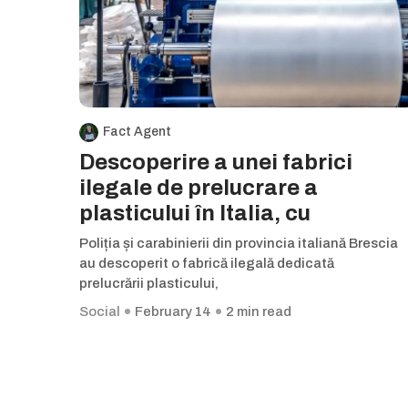
Fact Agent
Descoperire a unei fabrici
ilegale de prelucrare a
plasticului în Italia, cu
Poliția și carabinierii din provincia italiană Brescia
au descoperit o fabrică ilegală dedicată
prelucrării plasticului,
Social
February 14
2 min read