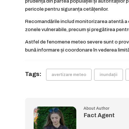
prudență din partea populației și autorităților
pericole pentru siguranța cetățenilor.
Recomandările includ monitorizarea atentă a co
zonele vulnerabile, precum și pregătirea pentru 
Astfel de fenomene meteo severe sunt o provoc
bună informare și coordonare în vederea limită
Tags:
avertizare meteo
inundații
About Author
Fact Agent