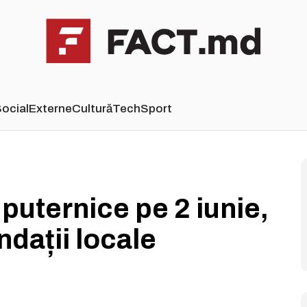
ocial
Externe
Cultură
Tech
Sport
puternice pe 2 iunie,
undații locale