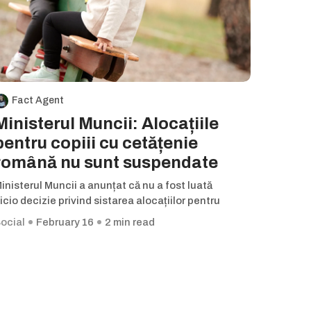
Fact Agent
Ministerul Muncii: Alocațiile
pentru copiii cu cetățenie
română nu sunt suspendate
inisterul Muncii a anunțat că nu a fost luată
icio decizie privind sistarea alocațiilor pentru
ocial
February 16
2 min read