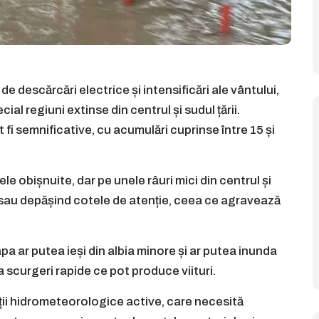
 de descărcări electrice și intensificări ale vântului,
al regiuni extinse din centrul și sudul țării.
t fi semnificative, cu acumulări cuprinse între 15 și
ele obișnuite, dar pe unele râuri mici din centrul și
nd sau depășind cotele de atenție, ceea ce agravează
pa ar putea ieși din albia minore și ar putea inunda
ma scurgeri rapide ce pot produce viituri.
ții hidrometeorologice active, care necesită