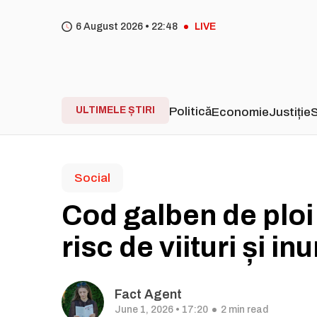
6 August 2026 •
22
48
LIVE
ULTIMELE ȘTIRI
Politică
Economie
Justiție
S
Social
Cod galben de ploi 
risc de viituri și in
Fact Agent
June 1, 2026 • 17:20
2 min read