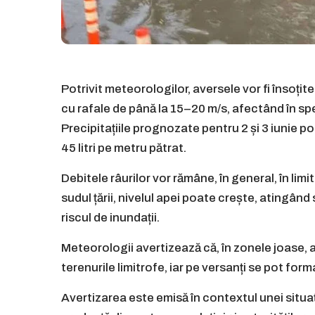
Potrivit meteorologilor, aversele vor fi însoțite
cu rafale de până la 15–20 m/s, afectând în speci
Precipitațiile prognozate pentru 2 și 3 iunie po
45 litri pe metru pătrat.
Debitele râurilor vor rămâne, în general, în limit
sudul țării, nivelul apei poate crește, atingâ
riscul de inundații.
Meteorologii avertizează că, în zonele joase, a
terenurile limitrofe, iar pe versanți se pot for
Avertizarea este emisă în contextul unei situa