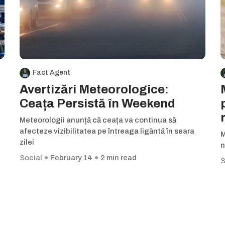
Fact Agent
Avertizări Meteorologice:
Ceața Persistă în Weekend
Meteorologii anunță că ceața va continua să
afecteze vizibilitatea pe întreaga ligăntă în seara
M
zilei
n
Social
February 14
2 min read
S