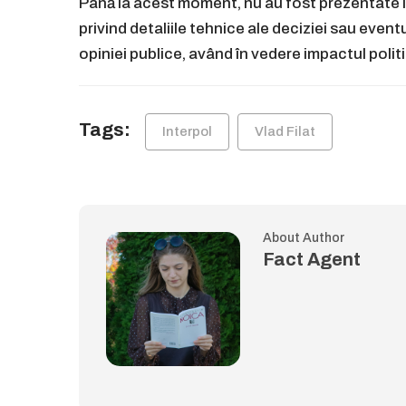
Până la acest moment, nu au fost prezentate in
privind detaliile tehnice ale deciziei sau event
opiniei publice, având în vedere impactul politic 
Tags:
Interpol
Vlad Filat
About Author
Fact Agent