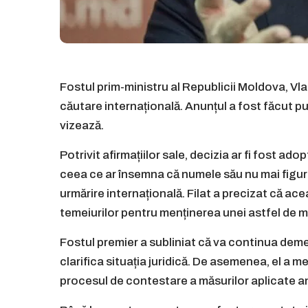
Fostul prim-ministru al Republicii Moldova, Vlad
căutare internațională. Anunțul a fost făcut pub
vizează.
Potrivit afirmațiilor sale, decizia ar fi fost ad
ceea ce ar însemna că numele său nu mai figure
urmărire internațională. Filat a precizat că ace
temeiurilor pentru menținerea unei astfel de m
Fostul premier a subliniat că va continua demer
clarifica situația juridică. De asemenea, el a 
procesul de contestare a măsurilor aplicate an