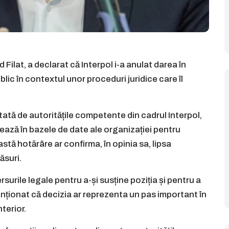
 Filat, a declarat că Interpol i-a anulat darea în
lic în contextul unor proceduri juridice care îl
optată de autoritățile competente din cadrul Interpol,
ază în bazele de date ale organizației pentru
astă hotărâre ar confirma, în opinia sa, lipsa
ăsuri.
surile legale pentru a-și susține poziția și pentru a
menționat că decizia ar reprezenta un pas important în
terior.