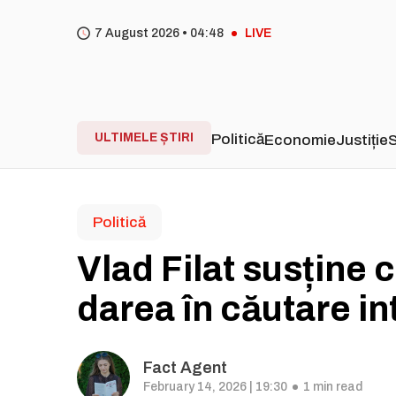
7 August 2026 •
04
48
LIVE
ULTIMELE ȘTIRI
Politică
Economie
Justiție
S
Politică
Vlad Filat susține c
darea în căutare in
Fact Agent
February 14, 2026 | 19:30
1 min read