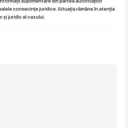
formații suplimentare din partea autorităților
ualele consecințe juridice. Situația rămâne în atenția
și juridic al cazului.