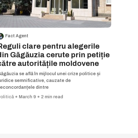
Fact Agent
Reguli clare pentru alegerile
din Găgăuzia cerute prin petiție
către autoritățile moldovene
ăgăuzia se află în mijlocul unei crize politice și
uridice semnificative, cauzate de
econcordanțele dintre
olitică
March 9
2 min read