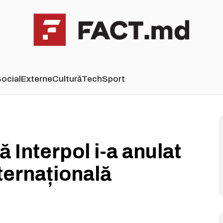
ocial
Externe
Cultură
Tech
Sport
ă Interpol i-a anulat
ternațională