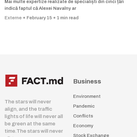
Mai multe expertize realizate de specialiști din cinci țări
indică faptul că Alexei Navalny ar
Externe
February 15
1 min read
Business
Environment
The stars will never
Pandemic
align, and the traffic
lights of life will never all
Conflicts
be green at the same
Economy
time.The stars will never
Stock Exchange