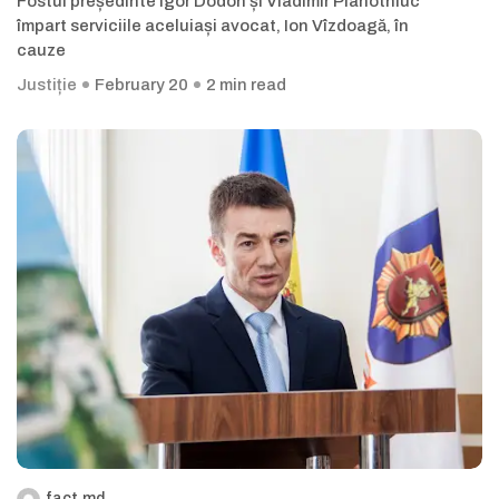
Fostul președinte Igor Dodon și Vladimir Plahotniuc
împart serviciile aceluiași avocat, Ion Vîzdoagă, în
cauze
Justiție
February 20
2 min read
fact.md