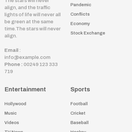
The stars will never
Pandemic
align, and the traffic
lights of life will never all
Conflicts
be green at the same
Economy
time.The stars will never
Stock Exchange
align.
Email
:
info@example.com
Phone :
00249 123 333
719
Entertainment
Sports
Hollywood
Football
Music
Cricket
Videos
Baseball
TV News
Hockey