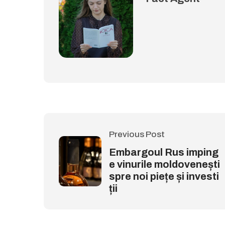
Previous Post
Embargoul Rus imping
e vinurile moldovenești
spre noi piețe și investi
ții