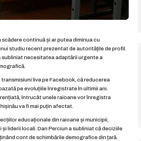
n scădere continuă și ar putea diminua cu
ui studiu recent prezentat de autoritățile de profil.
 a subliniat necesitatea adaptării urgente a
emografică.
ei transmisiuni live pe Facebook, că reducerea
azată pe evoluțiile înregistrate în ultimii ani.
rențiată, întrucât unele raioane vor înregistra
ișinău va fi mai puțin afectat.
ecțiilor educaționale din raioane și municipii,
i liderii locali. Dan Perciun a subliniat că deciziile
r, ținând cont de schimbările demografice din țară.