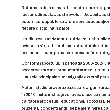
Reformele deja demarate, printre care reorgani
răspuns direct la aceste evoluții. Scopul acest
puternice, capabile să ofere servicii educațion
fiecare disciplină în parte.
Studiul realizat de Institutul de Politici Publi
evidențiază și alte probleme structurale critice
asemenea, pune pe masă recomandări strategi
Conform raportului, în perioada 2000-2024, num
scăderea este mai pronunțată în mediul rural, 
Cauzele principale sunt migrația externă persis
Autorii studiului avertizează că reorganizarea 
în 2040 multe instituții vor avea clase cu num
calitatea procesului educațional. Totodată, e
prudență, concentrându-se pe menținerea calită