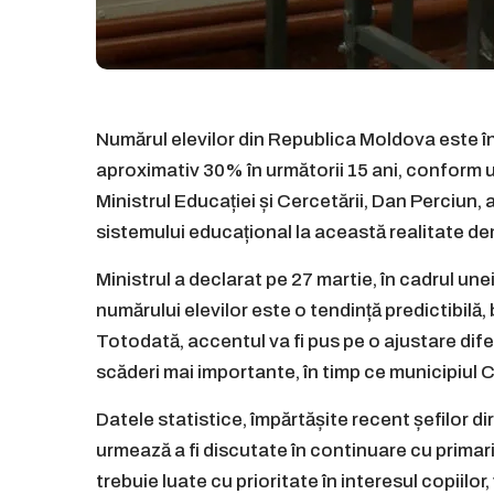
Numărul elevilor din Republica Moldova este î
aproximativ 30% în următorii 15 ani, conform un
Ministrul Educației și Cercetării, Dan Perciun,
sistemului educațional la această realitate d
Ministrul a declarat pe 27 martie, în cadrul un
numărului elevilor este o tendință predictibilă, b
Totodată, accentul va fi pus pe o ajustare dife
scăderi mai importante, în timp ce municipiul Ch
Datele statistice, împărtășite recent șefilor dir
urmează a fi discutate în continuare cu primarii ș
trebuie luate cu prioritate în interesul copiilo