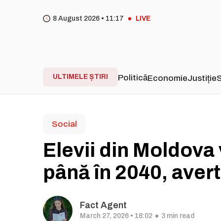
8 August 2026 •
11
17
LIVE
ULTIMELE ȘTIRI
Politică
Economie
Justiție
S
Social
Elevii din Moldova
până în 2040, aver
Fact Agent
March 27, 2026 • 18:02
3 min read