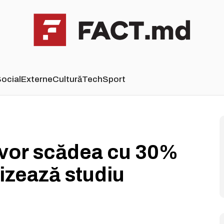
ocial
Externe
Cultură
Tech
Sport
 vor scădea cu 30%
tizează studiu