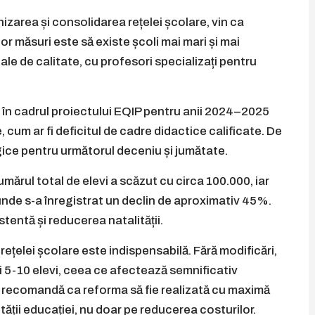
zarea și consolidarea rețelei școlare, vin ca
or măsuri este să existe școli mai mari și mai
ale de calitate, cu profesori specializați pentru
ce în cadrul proiectului EQIP pentru anii 2024–2025
, cum ar fi deficitul de cadre didactice calificate. De
ce pentru următorul deceniu și jumătate.
ărul total de elevi a scăzut cu circa 100.000, iar
unde s-a înregistrat un declin de aproximativ 45%.
tentă și reducerea natalității.
rețelei școlare este indispensabilă. Fără modificări,
ai 5-10 elevi, ceea ce afectează semnificativ
i recomandă ca reforma să fie realizată cu maximă
ții educației, nu doar pe reducerea costurilor.