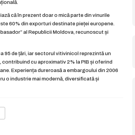
țională.
niază că în prezent doar o mică parte din vinurile
este 60% din exporturi destinate pieței europene.
basador” al Republicii Moldova, recunoscut și
 95 de țări, iar sectorul vitivinicol reprezintă un
contribuind cu aproximativ 2% la PIB și oferind
oane. Experiența dureroasă a embargoului din 2006
ru o industrie mai modernă, diversificată și