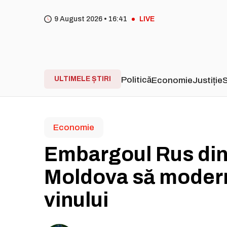
9 August 2026 •
16
41
LIVE
ULTIMELE ȘTIRI
Politică
Economie
Justiție
S
Economie
Embargoul Rus din 
Moldova să modern
vinului