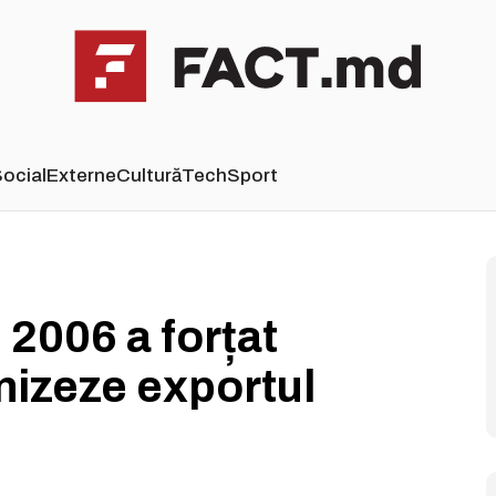
ocial
Externe
Cultură
Tech
Sport
2006 a forțat
izeze exportul