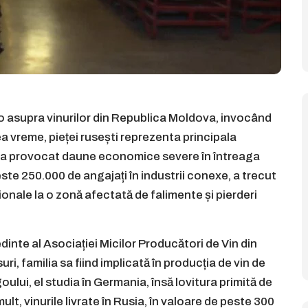
 asupra vinurilor din Republica Moldova, invocând
 vreme, pieței rusești reprezenta principala
zia a provocat daune economice severe în întreaga
este 250.000 de angajați în industrii conexe, a trecut
ționale la o zonă afectată de falimente și pierderi
edinte al Asociației Micilor Producători de Vin din
i, familia sa fiind implicată în producția de vin de
lui, el studia în Germania, însă lovitura primită de
ult, vinurile livrate în Rusia, în valoare de peste 300