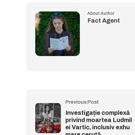
About Author
Fact Agent
Previous Post
Investigație complexă
privind moartea Ludmil
ei Vartic, inclusiv exhu
mare cerută