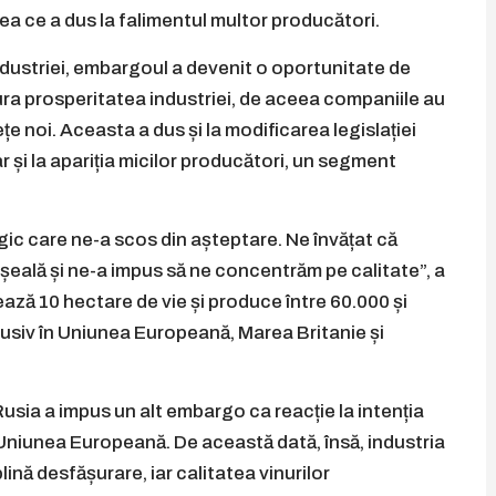
eea ce a dus la falimentul multor producători.
industriei, embargoul a devenit o oportunitate de
ura prosperitatea industriei, de aceea companiile au
e noi. Aceasta a dus și la modificarea legislației
 și la apariția micilor producători, un segment
c care ne-a scos din așteptare. Ne învățat că
șeală și ne-a impus să ne concentrăm pe calitate”, a
ază 10 hectare de vie și produce între 60.000 și
nclusiv în Uniunea Europeană, Marea Britanie și
usia a impus un alt embargo ca reacție la intenția
niunea Europeană. De această dată, însă, industria
lină desfășurare, iar calitatea vinurilor