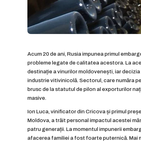
Acum 20 de ani, Rusia impunea primul embargo
probleme legate de calitatea acestora. La acea
destinație a vinurilor moldovenești, iar deci
industrie vitivinicolă. Sectorul, care număra p
brusc de la statutul de pilon al exporturilor na
masive.
Ion Luca, vinificator din Cricova și primul preș
Moldova, a trăit personal impactul acestei măsur
patru generații. La momentul impunerii embargou
afacerea familiei a fost foarte puternică. Mai m