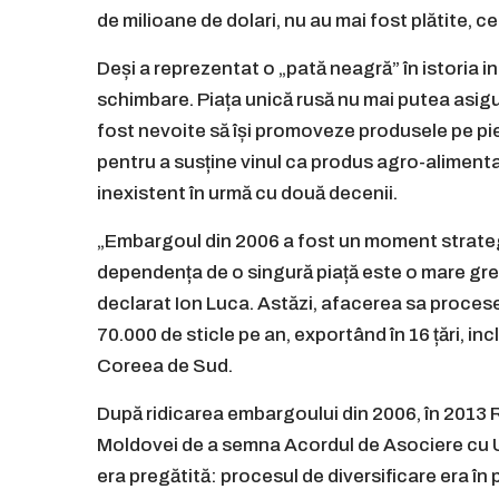
de milioane de dolari, nu au mai fost plătite, c
Deși a reprezentat o „pată neagră” în istoria 
schimbare. Piața unică rusă nu mai putea asig
fost nevoite să își promoveze produsele pe pieț
pentru a susține vinul ca produs agro-alimentar
inexistent în urmă cu două decenii.
„Embargoul din 2006 a fost un moment strategi
dependența de o singură piață este o mare gre
declarat Ion Luca. Astăzi, afacerea sa procese
70.000 de sticle pe an, exportând în 16 țări, i
Coreea de Sud.
După ridicarea embargoului din 2006, în 2013 R
Moldovei de a semna Acordul de Asociere cu U
era pregătită: procesul de diversificare era în p