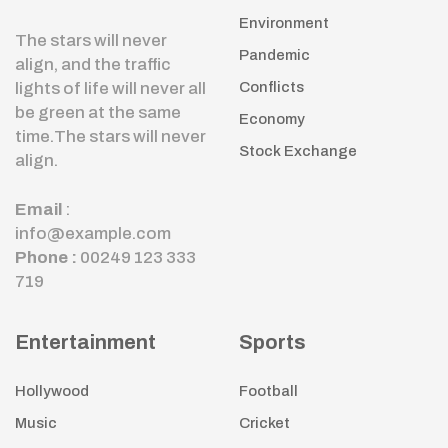
Environment
The stars will never
Pandemic
align, and the traffic
lights of life will never all
Conflicts
be green at the same
Economy
time.The stars will never
Stock Exchange
align.
Email
:
info@example.com
Phone :
00249 123 333
719
Entertainment
Sports
Hollywood
Football
Music
Cricket