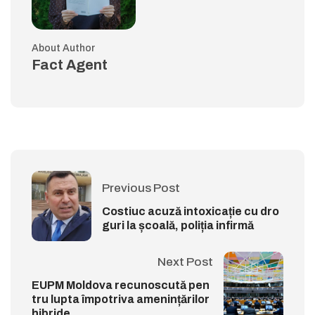
About Author
Fact Agent
Previous Post
Costiuc acuză intoxicație cu dro
guri la școală, poliția infirmă
Next Post
EUPM Moldova recunoscută pen
tru lupta împotriva amenințărilor
hibride