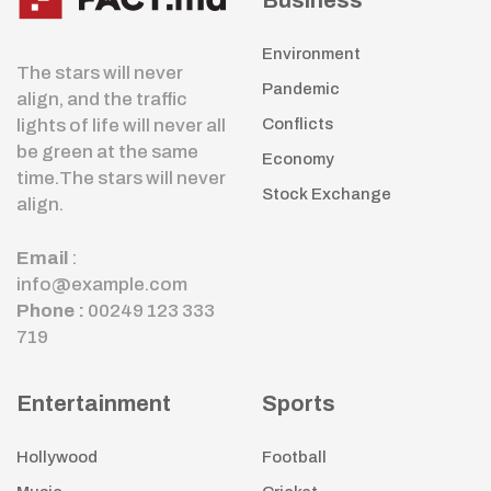
Business
Environment
The stars will never
Pandemic
align, and the traffic
lights of life will never all
Conflicts
be green at the same
Economy
time.The stars will never
Stock Exchange
align.
Email
:
info@example.com
Phone :
00249 123 333
719
Entertainment
Sports
Hollywood
Football