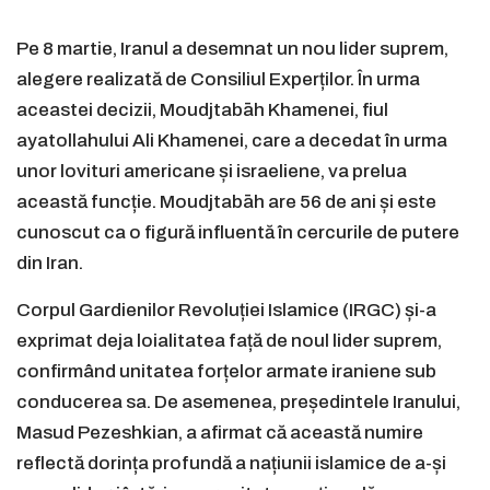
Pe 8 martie, Iranul a desemnat un nou lider suprem,
alegere realizată de Consiliul Experților. În urma
aceastei decizii, Moudjtabāh Khamenei, fiul
ayatollahului Ali Khamenei, care a decedat în urma
unor lovituri americane și israeliene, va prelua
această funcție. Moudjtabāh are 56 de ani și este
cunoscut ca o figură influentă în cercurile de putere
din Iran.
Corpul Gardienilor Revoluției Islamice (IRGC) și-a
exprimat deja loialitatea față de noul lider suprem,
confirmând unitatea forțelor armate iraniene sub
conducerea sa. De asemenea, președintele Iranului,
Masud Pezeshkian, a afirmat că această numire
reflectă dorința profundă a națiunii islamice de a-și