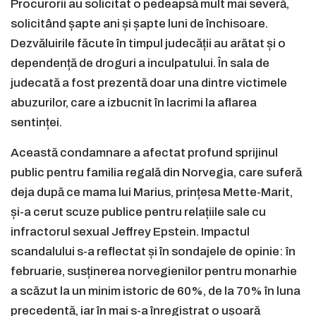
Procurorii au solicitat o pedeapsă mult mai severă,
solicitând șapte ani și șapte luni de închisoare.
Dezvăluirile făcute în timpul judecății au arătat și o
dependență de droguri a inculpatului. În sala de
judecată a fost prezentă doar una dintre victimele
abuzurilor, care a izbucnit în lacrimi la aflarea
sentinței.
Această condamnare a afectat profund sprijinul
public pentru familia regală din Norvegia, care suferă
deja după ce mama lui Marius, prințesa Mette-Marit,
și-a cerut scuze publice pentru relațiile sale cu
infractorul sexual Jeffrey Epstein. Impactul
scandalului s-a reflectat și în sondajele de opinie: în
februarie, susținerea norvegienilor pentru monarhie
a scăzut la un minim istoric de 60%, de la 70% în luna
precedentă, iar în mai s-a înregistrat o ușoară