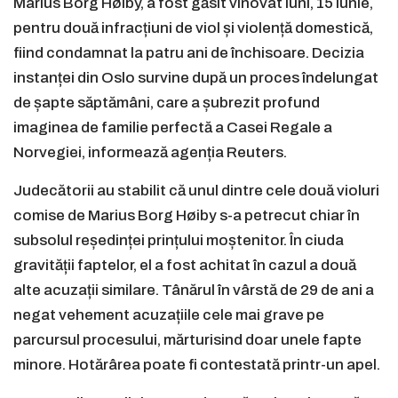
Marius Borg Høiby, a fost găsit vinovat luni, 15 iunie,
pentru două infracțiuni de viol și violență domestică,
fiind condamnat la patru ani de închisoare. Decizia
instanței din Oslo survine după un proces îndelungat
de șapte săptămâni, care a șubrezit profund
imaginea de familie perfectă a Casei Regale a
Norvegiei, informează agenția Reuters.
Judecătorii au stabilit că unul dintre cele două violuri
comise de Marius Borg Høiby s-a petrecut chiar în
subsolul reședinței prințului moștenitor. În ciuda
gravității faptelor, el a fost achitat în cazul a două
alte acuzații similare. Tânărul în vârstă de 29 de ani a
negat vehement acuzațiile cele mai grave pe
parcursul procesului, mărturisind doar unele fapte
minore. Hotărârea poate fi contestată printr-un apel.