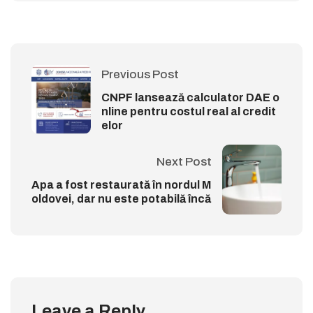
Previous Post
CNPF lansează calculator DAE o
nline pentru costul real al credit
elor
Next Post
Apa a fost restaurată în nordul M
oldovei, dar nu este potabilă încă
Leave a Reply