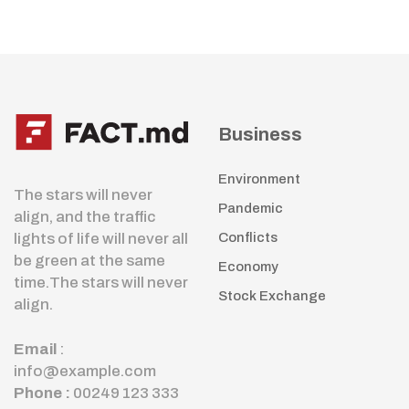
Business
Environment
The stars will never
Pandemic
align, and the traffic
lights of life will never all
Conflicts
be green at the same
Economy
time.The stars will never
Stock Exchange
align.
Email
:
info@example.com
Phone :
00249 123 333