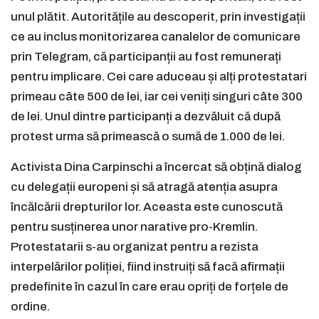
unul plătit. Autoritățile au descoperit, prin investigații
ce au inclus monitorizarea canalelor de comunicare
prin Telegram, că participanții au fost remunerați
pentru implicare. Cei care aduceau și alți protestatari
primeau câte 500 de lei, iar cei veniți singuri câte 300
de lei. Unul dintre participanți a dezvăluit că după
protest urma să primească o sumă de 1.000 de lei.
Activista Dina Carpinschi a încercat să obțină dialog
cu delegații europeni și să atragă atenția asupra
încălcării drepturilor lor. Aceasta este cunoscută
pentru susținerea unor narative pro-Kremlin.
Protestatarii s-au organizat pentru a rezista
interpelărilor poliției, fiind instruiți să facă afirmații
predefinite în cazul în care erau opriți de forțele de
ordine.