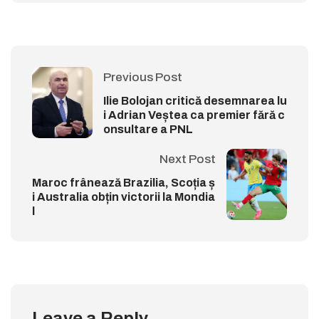
Previous Post
Ilie Bolojan critică desemnarea lu
i Adrian Veștea ca premier fără c
onsultare a PNL
Next Post
Maroc frânează Brazilia, Scoția ș
i Australia obțin victorii la Mondia
l
Leave a Reply