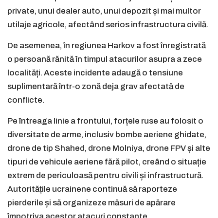
private, unui dealer auto, unui depozit și mai multor
utilaje agricole, afectând serios infrastructura civilă.
De asemenea, în regiunea Harkov a fost înregistrată
o persoană rănită în timpul atacurilor asupra a zece
localități. Aceste incidente adaugă o tensiune
suplimentară într-o zonă deja grav afectată de
conflicte.
Pe întreaga linie a frontului, forțele ruse au folosit o
diversitate de arme, inclusiv bombe aeriene ghidate,
drone de tip Shahed, drone Molniya, drone FPV și alte
tipuri de vehicule aeriene fără pilot, creând o situație
extrem de periculoasă pentru civili și infrastructură.
Autoritățile ucrainene continuă să raporteze
pierderile și să organizeze măsuri de apărare
împotriva acestor atacuri constante.