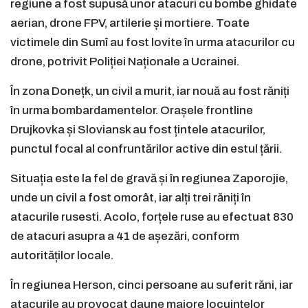
regiune a fost supusă unor atacuri cu bombe ghidate
aerian, drone FPV, artilerie și mortiere. Toate
victimele din Sumî au fost lovite în urma atacurilor cu
drone, potrivit Poliției Naționale a Ucrainei.
În zona Donețk, un civil a murit, iar nouă au fost răniți
în urma bombardamentelor. Orașele frontline
Drujkovka și Sloviansk au fost țintele atacurilor,
punctul focal al confruntărilor active din estul țării.
Situația este la fel de gravă și în regiunea Zaporojie,
unde un civil a fost omorât, iar alți trei răniți în
atacurile rusesti. Acolo, forțele ruse au efectuat 830
de atacuri asupra a 41 de așezări, conform
autorităților locale.
În regiunea Herson, cinci persoane au suferit răni, iar
atacurile au provocat daune majore locuințelor