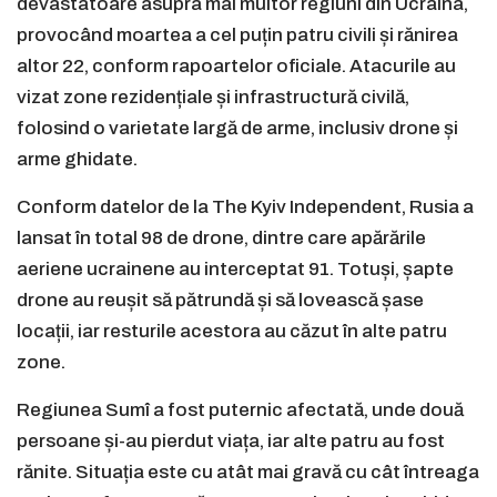
devastatoare asupra mai multor regiuni din Ucraina,
provocând moartea a cel puțin patru civili și rănirea
altor 22, conform rapoartelor oficiale. Atacurile au
vizat zone rezidențiale și infrastructură civilă,
folosind o varietate largă de arme, inclusiv drone și
arme ghidate.
Conform datelor de la The Kyiv Independent, Rusia a
lansat în total 98 de drone, dintre care apărările
aeriene ucrainene au interceptat 91. Totuși, șapte
drone au reușit să pătrundă și să lovească șase
locații, iar resturile acestora au căzut în alte patru
zone.
Regiunea Sumî a fost puternic afectată, unde două
persoane și-au pierdut viața, iar alte patru au fost
rănite. Situația este cu atât mai gravă cu cât întreaga