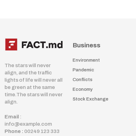
Business
Environment
The stars will never
Pandemic
align, and the traffic
lights of life will never all
Conflicts
be green at the same
Economy
time.The stars will never
Stock Exchange
align.
Email
:
info@example.com
Phone :
00249 123 333