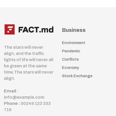
Business
Environment
The stars will never
Pandemic
align, and the traffic
lights of life will never all
Conflicts
be green at the same
Economy
time.The stars will never
Stock Exchange
align.
Email
:
info@example.com
Phone :
00249 123 333
719