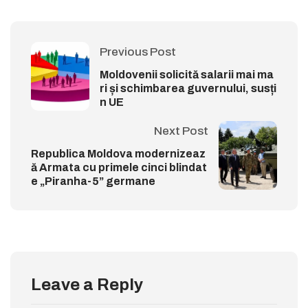
Previous Post
Moldovenii solicită salarii mai ma
ri și schimbarea guvernului, susți
n UE
Next Post
Republica Moldova modernizeaz
ă Armata cu primele cinci blindat
e „Piranha-5” germane
Leave a Reply