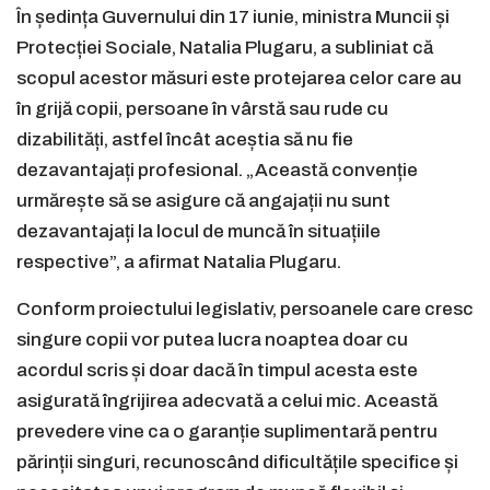
În ședința Guvernului din 17 iunie, ministra Muncii și
Protecției Sociale, Natalia Plugaru, a subliniat că
scopul acestor măsuri este protejarea celor care au
în grijă copii, persoane în vârstă sau rude cu
dizabilități, astfel încât aceștia să nu fie
dezavantajați profesional. „Această convenție
urmărește să se asigure că angajații nu sunt
dezavantajați la locul de muncă în situațiile
respective”, a afirmat Natalia Plugaru.
Conform proiectului legislativ, persoanele care cresc
singure copii vor putea lucra noaptea doar cu
acordul scris și doar dacă în timpul acesta este
asigurată îngrijirea adecvată a celui mic. Această
prevedere vine ca o garanție suplimentară pentru
părinții singuri, recunoscând dificultățile specifice și