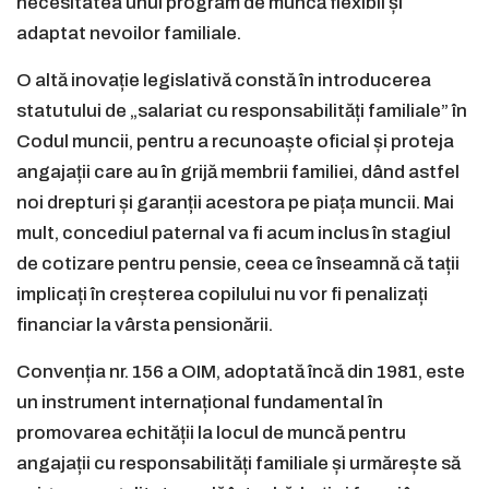
necesitatea unui program de muncă flexibil și
adaptat nevoilor familiale.
O altă inovație legislativă constă în introducerea
statutului de „salariat cu responsabilități familiale” în
Codul muncii, pentru a recunoaște oficial și proteja
angajații care au în grijă membrii familiei, dând astfel
noi drepturi și garanții acestora pe piața muncii. Mai
mult, concediul paternal va fi acum inclus în stagiul
de cotizare pentru pensie, ceea ce înseamnă că tații
implicați în creșterea copilului nu vor fi penalizați
financiar la vârsta pensionării.
Convenția nr. 156 a OIM, adoptată încă din 1981, este
un instrument internațional fundamental în
promovarea echității la locul de muncă pentru
angajații cu responsabilități familiale și urmărește să