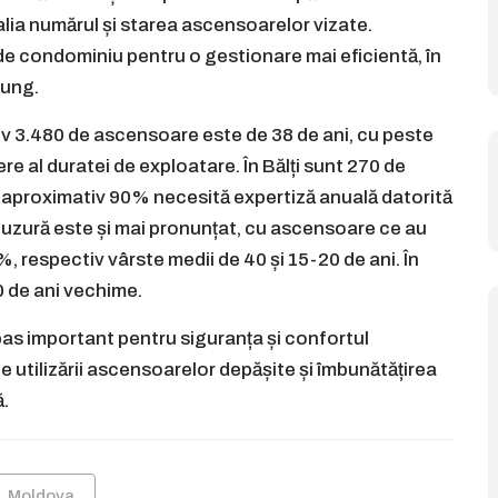
ia numărul și starea ascensoarelor vizate.
 de condominiu pentru o gestionare mai eficientă, în
lung.
iv 3.480 de ascensoare este de 38 de ani, cu peste
e al duratei de exploatare. În Bălți sunt 270 de
r aproximativ 90% necesită expertiză anuală datorită
e uzură este și mai pronunțat, cu ascensoare ce au
%, respectiv vârste medii de 40 și 15-20 de ani. În
 de ani vechime.
s important pentru siguranța și confortul
te utilizării ascensoarelor depășite și îmbunătățirea
ă.
Moldova