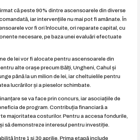
nfirmat că peste 90% dintre ascensoarele din diverse
comandată, iar intervențiile nu mai pot fi amânate. În
nsoarele vor fi ori înlocuite, ori reparate capital, cu
onente necesare, pe baza unei evaluări efectuate
ne de lei vor fi alocate pentru ascensoarele din
, pentru alte orașe precum Bălți, Ungheni, Cahul și
ge până la un milion de lei, iar cheltuielile pentru
atea lucrărilor și a pieselor schimbate.
nanțare se va face prin concurs, iar asociațiile de
eneficia de program. Contribuția financiară a
rte majoritatea costurilor. Pentru a accesa fondurile,
 și să demonstreze interesul pentru investiție.
ită între 1 și 30 aprilie. Prima etapă include