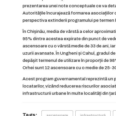
prezentarea unei note conceptuale ce va detal
Autoritățile încurajează formarea asociațiilor
perspectiva extinderii programului pe termen 
În Chișinău, media de vârstă a celor aproximat
95% dintre acestea expirate din punct de veder
ascensoare cu o vârstă medie de 33 de ani, ia
uzurii avansate. În Ungheni și Cahul, gradul d
depășit termenul de utilizare în proporții de 98
Orhei sunt 12 ascensoare cu o medie de 25-30
Acest program guvernamental reprezintă un pa
locatarilor, vizând reducerea riscurilor asocia
infrastructurii urbane în multe localități din țar
Tags:
ascensoare
infrastructură