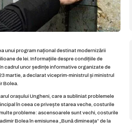
a unui program național destinat modernizării
ioane de lei. Informațiile despre condițiile de
în cadrul unor ședințe informative organizate de
 martie, a declarat viceprim-ministrul și ministrul
ir Bolea.
rimarul orașului Ungheni, care a subliniat problemele
incipal în ceea ce privește starea veche, costurile
rte multe probleme: ascensoarele sunt vechi, costurile
 Vladimir Bolea în emisiunea „Bună dimineața” de la