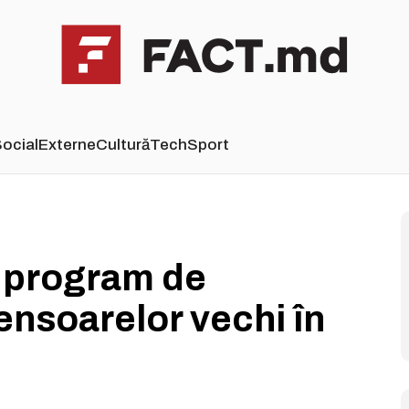
ocial
Externe
Cultură
Tech
Sport
 program de
nsoarelor vechi în