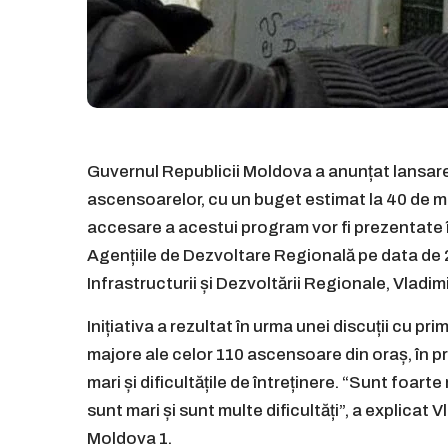
Guvernul Republicii Moldova a anunțat lansare
ascensoarelor, cu un buget estimat la 40 de mil
accesare a acestui program vor fi prezentate 
Agențiile de Dezvoltare Regională pe data de 23
Infrastructurii și Dezvoltării Regionale, Vladim
Inițiativa a rezultat în urma unei discuții cu p
majore ale celor 110 ascensoare din oraș, în pr
mari și dificultățile de întreținere. “Sunt foa
sunt mari și sunt multe dificultăți”, a explicat
Moldova 1.