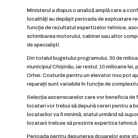
Ministerul a dispus o analiză amplă care a co
localități au depășit perioada de exploatare re
funcție de rezultatul expertizelor tehnice, asce
schimbarea motorului, cabinei sau altor comp
de specialiști.
Din totalul bugetului programului, 30 de milioa
municipiul Chișinău, iar restul, 10 milioane lei
Orhei. Costurile pentru un elevator nou pot ajun
reparații sunt variabile în funcție de complexit
Selecția ascensoarelor care vor beneficia de fi
locatari vor trebui să depună cereri pentru a b
locatarilor va fi minimă, statul urmând să supo
locatarii trebuie să prezinte expertiza tehnică
Perioada pentru depunerea dosarelor este stabil