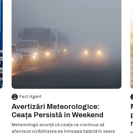
Fact Agent
Avertizări Meteorologice:
Ceața Persistă în Weekend
Meteorologii anunță că ceața va continua să
afecteze vizibilitatea pe întreaga ligăntă în seara