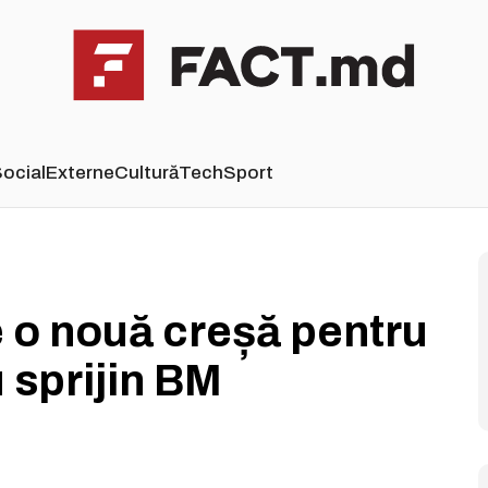
ocial
Externe
Cultură
Tech
Sport
 o nouă creșă pentru
u sprijin BM