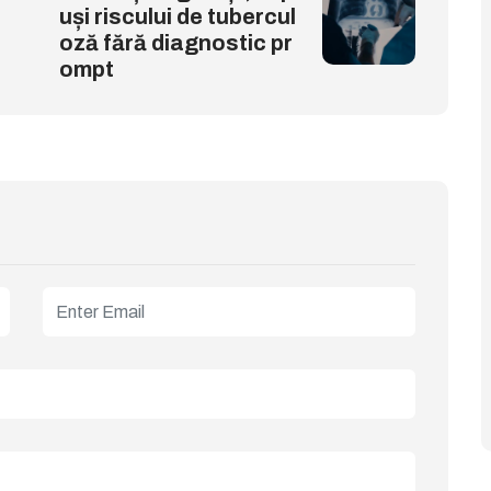
uși riscului de tubercul
oză fără diagnostic pr
ompt