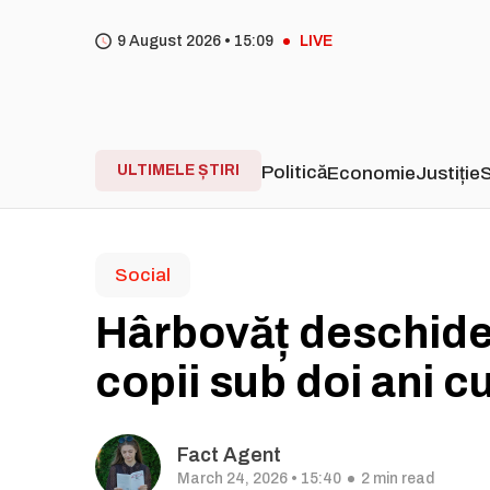
9 August 2026 •
15
09
LIVE
ULTIMELE ȘTIRI
Politică
Economie
Justiție
S
Social
Hârbovăț deschide
copii sub doi ani c
Fact Agent
March 24, 2026 • 15:40
2 min read