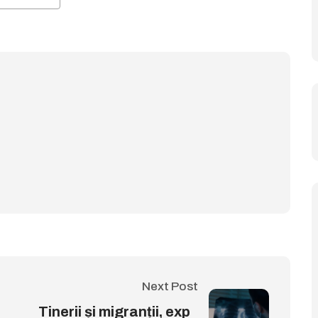
Next Post
Tinerii și migranții, exp