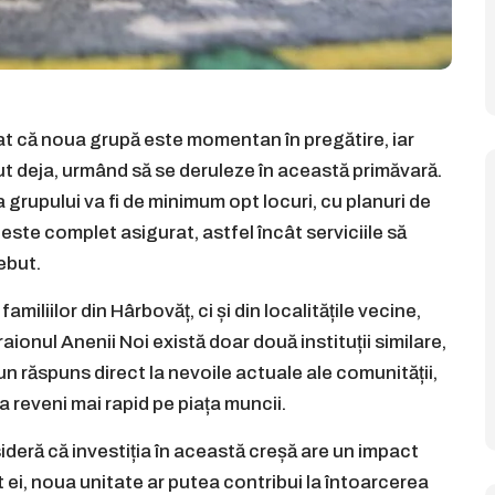
zat că noua grupă este momentan în pregătire, iar
put deja, urmând să se deruleze în această primăvară.
a grupului va fi de minimum opt locuri, cu planuri de
este complet asigurat, astfel încât serviciile să
debut.
amiliilor din Hârbovăț, ci și din localitățile vecine,
 raionul Anenii Noi există doar două instituții similare,
n răspuns direct la nevoile actuale ale comunității,
 reveni mai rapid pe piața muncii.
deră că investiția în această creșă are un impact
t ei, noua unitate ar putea contribui la întoarcerea