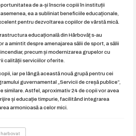
ortunitatea de a-și înscrie copiii în instituții
 asemenea, ea a subliniat beneficiile educaționale,
elent pentru dezvoltarea copiilor de vârstă mică.
infrastructura educațională din Hârbovăț s-au
or a amintit despre amenajarea sălii de sport, a sălii
antiincendiar, precum și modernizarea grupelor cu
alității serviciilor oferite.
copii, iar pe lângă această nouă grupă pentru cei
ogramului guvernamental „Servicii de creșă publice”,
pe similare. Astfel, aproximativ 24 de copii vor avea
jire și educație timpurie, facilitând integrarea
tarea armonioasă a celor mici.
harbovat