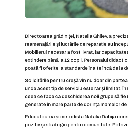
Directoarea grădiniței, Natalia Ghilev, a preci
reamenajările și lucrările de reparație au înce
Mobilierul necesar a fost livrat, iar capacitate
extindere până la 12 copii. Personalul didactic 
poată fi oferite la standarde înalte încă de la 
Solicitările pentru creșă vin nu doar din partea f
unde acest tip de serviciu este rar și limitat. În
ceea ce face ca deschiderea noii grupe să fie u
generate în mare parte de dorința mamelor de a
Educatoarea și metodista Natalia Dabija consi
pozitiv și strategic pentru comunitate. Potrivi