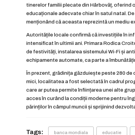
tinerelor familii plecate din Hârbovăț, oferind op
educaționale adecvate chiar în satul natal. De
menționând că aceasta reprezintă un mediu exc
Autoritățile locale confirmă că investițiile în 
intensificat în ultimii ani. Primara Rodica Croit
de festivități, instalarea sistemului Wi-Fi și 
echipamente automate, ca parte a îmbunătățirii c
În prezent, grădinița găzduiește peste 280 de 
mici, localitatea a fost selectată în cadrul pr
care ar putea permite înființarea unei alte gru
acces în curând la condiții moderne pentru îngri
părinților în câmpul muncii și sprijinind dezvol
Tags:
banca mondiala
educatie