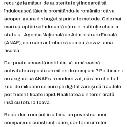
recurge la măsuri de austeritate și încearcă să
îndulcească tăierile promițându-le românilor că va
acoperi gaura din buget și prin alte metode. Cele mai
mari așteptări se îndreaptă către o instituție cheie a
statului: Agenția Națională de Administrare Fiscală
(ANAF), cea care ar trebui să combată evaziunea
fiscală.
Dar poate această instituție să urmărească
activitatea a peste un milion de companii? Politicienii
ne asigură că ANAF s-a modernizat, că s-au cheltuit
zeci de milioane de euro pe digitalizare și că fraudele
pot fi identificate rapid. Realitatea din teren arată
însă cu totul altceva.
Recorder a urmărit în ultimul an povestea unei
companii de construcții care, conform cifrelor