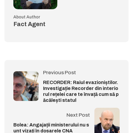
About Author
Fact Agent
Previous Post
RECORDER: Raiul evazioniștilor.
Investigație Recorder din interio
rul rețelei care te învață cum să p
ăcălești statul
Next Post
Bolea: Angajații ministerului nu s
unt vizați în dosarele CNA