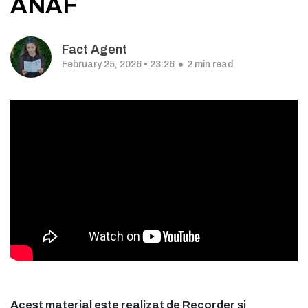
ANAF
Fact Agent
February 25, 2026 • 23:26
2 min read
Acest material este realizat de Recorder și