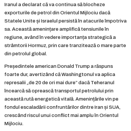
Iranul a declarat că va continua să blocheze
exporturile de petrol din Orientul Mijlociu dacă
Statele Unite și Israelul persistă în atacurile împotriva
sa. Această amenințare amplifică tensiunile în
regiune, având în vedere importanța strategică a
strâmtorii Hormuz, prin care tranzitează o mare parte
din petrolul global.
Președintele american Donald Trump a răspuns
foarte dur, avertizând că Washingtonul va aplica
represalii „de 20 de ori mai dure” dacă Teheranul
încearcă să oprească transportul petrolului prin
această rută energetică vitală. Amenințările vin pe
fondul escaladării confruntărilor dintre Iran și SUA,
crescând riscul unui conflict mai amplu în Orientul
Mijlociu.