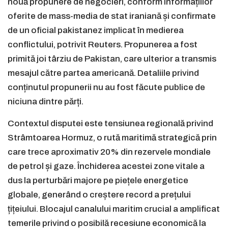
nouă propunere de negocieri, conform informațiilor
oferite de mass-media de stat iraniană și confirmate
de un oficial pakistanez implicat în medierea
conflictului, potrivit Reuters. Propunerea a fost
primită joi târziu de Pakistan, care ulterior a transmis
mesajul către partea americană. Detaliile privind
conținutul propunerii nu au fost făcute publice de
niciuna dintre părți.
Contextul disputei este tensiunea regională privind
Strâmtoarea Hormuz, o rută maritimă strategică prin
care trece aproximativ 20% din rezervele mondiale
de petrol și gaze. Închiderea acestei zone vitale a
dus la perturbări majore pe piețele energetice
globale, generând o creștere record a prețului
țițeiului. Blocajul canalului maritim crucial a amplificat
temerile privind o posibilă recesiune economică la