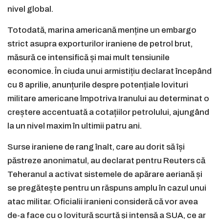
nivel global.
Totodată, marina americană menține un embargo
strict asupra exporturilor iraniene de petrol brut,
măsură ce intensifică și mai mult tensiunile
economice. În ciuda unui armistițiu declarat începând
cu 8 aprilie, anunțurile despre potențiale lovituri
militare americane împotriva Iranului au determinat o
creștere accentuată a cotațiilor petrolului, ajungând
la un nivel maxim în ultimii patru ani.
Surse iraniene de rang înalt, care au dorit să își
păstreze anonimatul, au declarat pentru Reuters că
Teheranul a activat sistemele de apărare aeriană și
se pregătește pentru un răspuns amplu în cazul unui
atac militar. Oficialii iranieni consideră că vor avea
de-a face cu o lovitură scurtă și intensă a SUA, ce ar