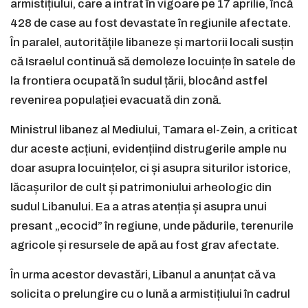
armistițiului, care a intrat în vigoare pe 17 aprilie, încă
428 de case au fost devastate în regiunile afectate.
În paralel, autoritățile libaneze și martorii locali susțin
că Israelul continuă să demoleze locuințe în satele de
la frontiera ocupată în sudul țării, blocând astfel
revenirea populației evacuată din zonă.
Ministrul libanez al Mediului, Tamara el-Zein, a criticat
dur aceste acțiuni, evidențiind distrugerile ample nu
doar asupra locuințelor, ci și asupra siturilor istorice,
lăcașurilor de cult și patrimoniului arheologic din
sudul Libanului. Ea a atras atenția și asupra unui
presant „ecocid” în regiune, unde pădurile, terenurile
agricole și resursele de apă au fost grav afectate.
În urma acestor devastări, Libanul a anunțat că va
solicita o prelungire cu o lună a armistițiului în cadrul