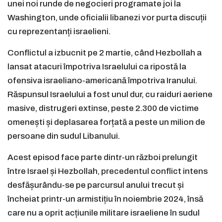
unei noi runde de negocieri programate joi la
Washington, unde oficialii libanezi vor purta discuții
cu reprezentanți israelieni.
Conflictul a izbucnit pe 2 martie, când Hezbollah a
lansat atacuri împotriva Israelului ca ripostă la
ofensiva israeliano-americană împotriva Iranului.
Răspunsul Israelului a fost unul dur, cu raiduri aeriene
masive, distrugeri extinse, peste 2.300 de victime
omenești și deplasarea forțată a peste un milion de
persoane din sudul Libanului.
Acest episod face parte dintr-un război prelungit
între Israel și Hezbollah, precedentul conflict intens
desfășurându-se pe parcursul anului trecut și
încheiat printr-un armistițiu în noiembrie 2024, însă
care nu a oprit acțiunile militare israeliene în sudul