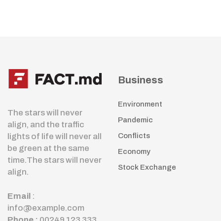
Business
Environment
The stars will never
Pandemic
align, and the traffic
lights of life will never all
Conflicts
be green at the same
Economy
time.The stars will never
Stock Exchange
align.
Email
:
info@example.com
Phone :
00249 123 333