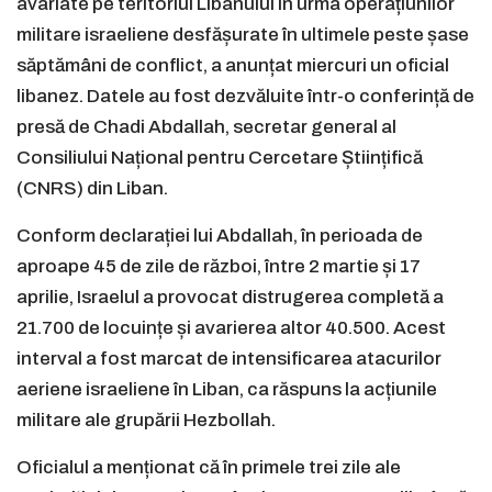
avariate pe teritoriul Libanului în urma operațiunilor
militare israeliene desfășurate în ultimele peste șase
săptămâni de conflict, a anunțat miercuri un oficial
libanez. Datele au fost dezvăluite într-o conferință de
presă de Chadi Abdallah, secretar general al
Consiliului Național pentru Cercetare Științifică
(CNRS) din Liban.
Conform declarației lui Abdallah, în perioada de
aproape 45 de zile de război, între 2 martie și 17
aprilie, Israelul a provocat distrugerea completă a
21.700 de locuințe și avarierea altor 40.500. Acest
interval a fost marcat de intensificarea atacurilor
aeriene israeliene în Liban, ca răspuns la acțiunile
militare ale grupării Hezbollah.
Oficialul a menționat că în primele trei zile ale