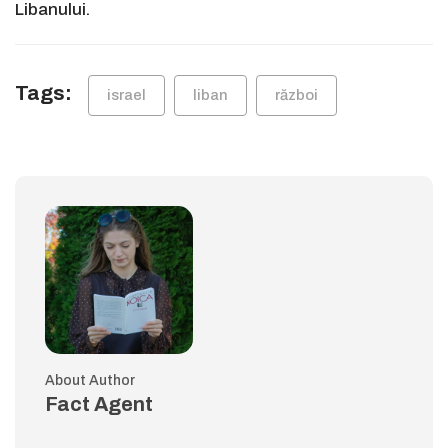
Libanului.
Tags:
israel
liban
război
About Author
Fact Agent