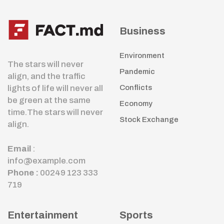
Business
Environment
The stars will never
Pandemic
align, and the traffic
lights of life will never all
Conflicts
be green at the same
Economy
time.The stars will never
Stock Exchange
align.
Email
:
info@example.com
Phone :
00249 123 333
719
Entertainment
Sports