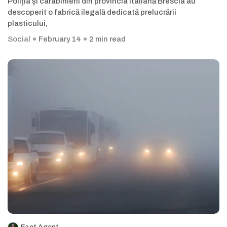
Poliția și carabinierii din provincia italiană Brescia au
descoperit o fabrică ilegală dedicată prelucrării
plasticului,
Social
February 14
2 min read