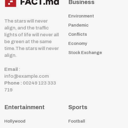
Business
Environment
The stars will never
Pandemic
align, and the traffic
lights of life will never all
Conflicts
be green at the same
Economy
time.The stars will never
Stock Exchange
align.
Email
:
info@example.com
Phone :
00249 123 333
719
Entertainment
Sports
Hollywood
Football