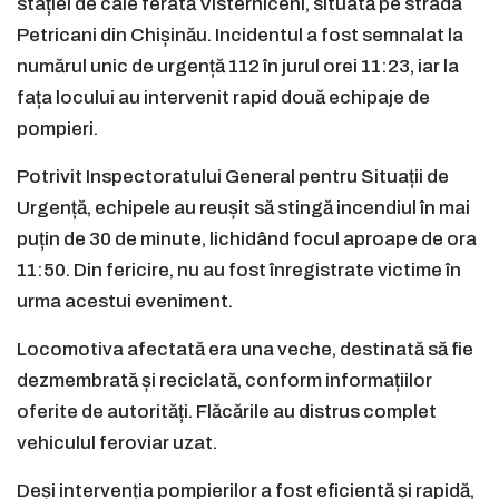
stației de cale ferată Visterniceni, situată pe strada
Petricani din Chișinău. Incidentul a fost semnalat la
numărul unic de urgență 112 în jurul orei 11:23, iar la
fața locului au intervenit rapid două echipaje de
pompieri.
Potrivit Inspectoratului General pentru Situații de
Urgență, echipele au reușit să stingă incendiul în mai
puțin de 30 de minute, lichidând focul aproape de ora
11:50. Din fericire, nu au fost înregistrate victime în
urma acestui eveniment.
Locomotiva afectată era una veche, destinată să fie
dezmembrată și reciclată, conform informațiilor
oferite de autorități. Flăcările au distrus complet
vehiculul feroviar uzat.
Deși intervenția pompierilor a fost eficientă și rapidă,