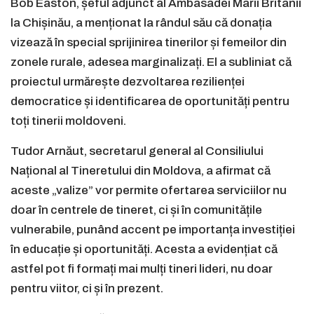
Bob Easton, șeful adjunct al Ambasadei Marii Britanii
la Chișinău, a menționat la rândul său că donația
vizează în special sprijinirea tinerilor și femeilor din
zonele rurale, adesea marginalizați. El a subliniat că
proiectul urmărește dezvoltarea rezilienței
democratice și identificarea de oportunități pentru
toți tinerii moldoveni.
Tudor Arnăut, secretarul general al Consiliului
Național al Tineretului din Moldova, a afirmat că
aceste „valize” vor permite ofertarea serviciilor nu
doar în centrele de tineret, ci și în comunitățile
vulnerabile, punând accent pe importanța investiției
în educație și oportunități. Acesta a evidențiat că
astfel pot fi formați mai mulți tineri lideri, nu doar
pentru viitor, ci și în prezent.