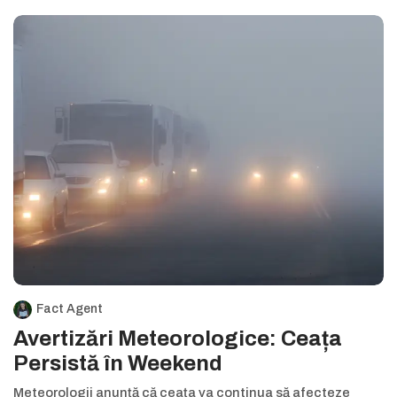
Fact Agent
Avertizări Meteorologice: Ceața
Persistă în Weekend
Meteorologii anunță că ceața va continua să afecteze