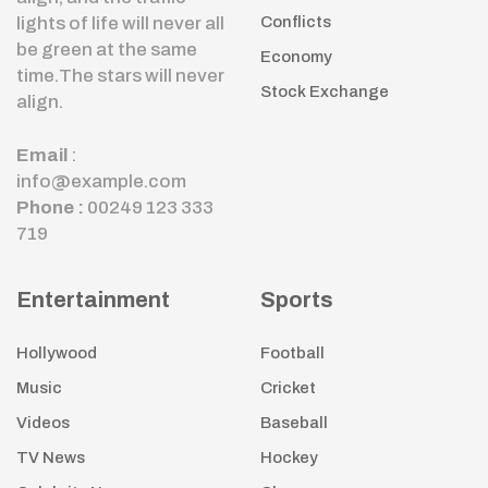
lights of life will never all
Conflicts
be green at the same
Economy
time.The stars will never
Stock Exchange
align.
Email
:
info@example.com
Phone :
00249 123 333
719
Entertainment
Sports
Hollywood
Football
Music
Cricket
Videos
Baseball
TV News
Hockey