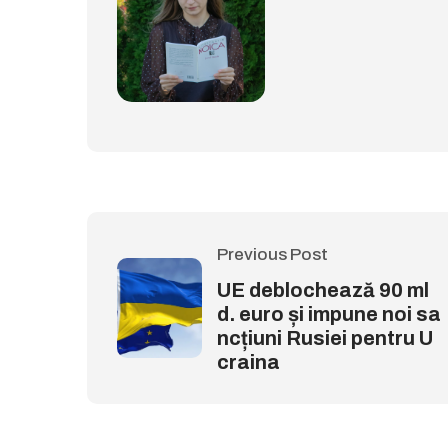
Previous Post
UE deblochează 90 ml
d. euro și impune noi sa
ncțiuni Rusiei pentru U
craina