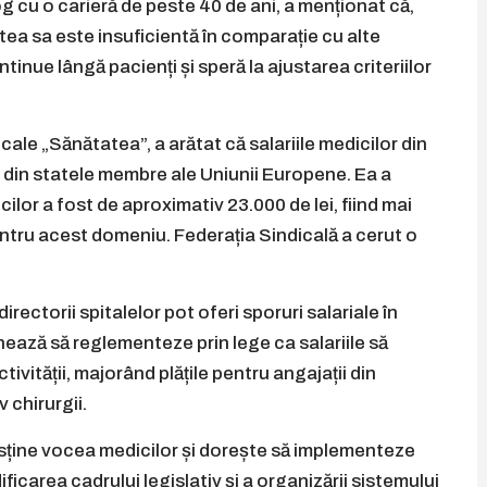
cu o carieră de peste 40 de ani, a menționat că,
tea sa este insuficientă în comparație cu alte
tinue lângă pacienți și speră la ajustarea criteriilor
cale „Sănătatea”, a arătat că salariile medicilor din
 din statele membre ale Uniunii Europene. Ea a
cilor a fost de aproximativ 23.000 de lei, fiind mai
ntru acest domeniu. Federația Sindicală a cerut o
rectorii spitalelor pot oferi sporuri salariale în
onează să reglementeze prin lege ca salariile să
ivității, majorând plățile pentru angajații din
 chirurgii.
usține vocea medicilor și dorește să implementeze
ficarea cadrului legislativ și a organizării sistemului