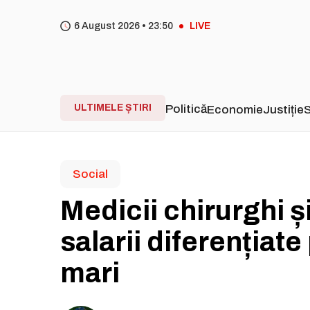
6 August 2026 •
23
50
LIVE
ULTIMELE ȘTIRI
Politică
Economie
Justiție
S
Social
Medicii chirurghi ș
salarii diferențiate
mari