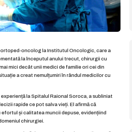
c ortoped-oncolog la Institutul Oncologic, care a
ementată la începutul anului trecut, chirurgii cu
mai mici decât unii medici de familie ori cei din
ituație a creat nemulțumiri în rândul medicilor cu
 experiență la Spitalul Raional Soroca, a subliniat
cizii rapide ce pot salva vieți. El afirmă că
efortul și calitatea muncii depuse, evidențiind
domeniul chirurgiei.