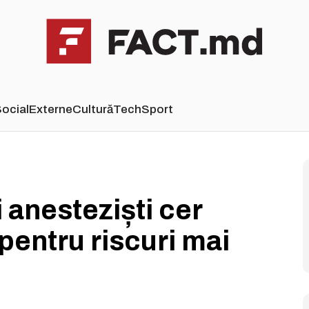
ocial
Externe
Cultură
Tech
Sport
i anesteziști cer
 pentru riscuri mai