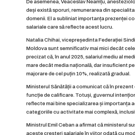
De asemenea, Veaceslav Neamțu, anesteziolog 
deși există sporuri, remunerarea din specialita
domenii. El a subliniat importanța prezenței con
salariale care să reflecte acest lucru.
Natalia Chihai, vicepreședinta Federației Sindi
Moldova sunt semnificativ mai mici decât cele
precizat că, în anul 2025, salariul mediu al medi
mare decât media națională, dar insuficient pe
majorare de cel puțin 10%, realizată gradual.
Ministerul Sănătății a comunicat că în prezent di
funcție de calificare. Totuși, guvernul intenți
reflecte mai bine specializarea și importanța act
categoriile cu activitate mai complexă, inclusiv
Ministrul Emil Ceban a afirmat că ministerul s
aceste creșteri salariale în viitor odată cu modi