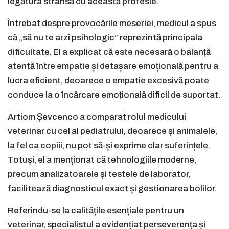
legătura strânsă cu această profesie.
Întrebat despre provocările meseriei, medicul a spus
că „să nu te arzi psihologic” reprezintă principala
dificultate. El a explicat că este necesară o balanță
atentă între empatie și detașare emoțională pentru a
lucra eficient, deoarece o empatie excesivă poate
conduce la o încărcare emoțională dificil de suportat.
Artiom Șevcenco a comparat rolul medicului
veterinar cu cel al pediatrului, deoarece și animalele,
la fel ca copiii, nu pot să-și exprime clar suferințele.
Totuși, el a menționat că tehnologiile moderne,
precum analizatoarele și testele de laborator,
facilitează diagnosticul exact și gestionarea bolilor.
Referindu-se la calitățile esențiale pentru un
veterinar, specialistul a evidențiat perseverența și