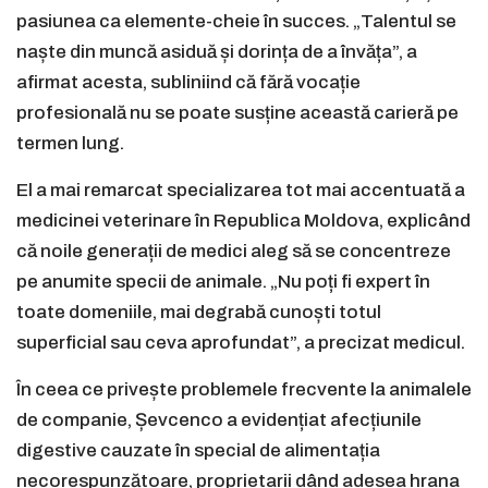
pasiunea ca elemente-cheie în succes. „Talentul se
naște din muncă asiduă și dorința de a învăța”, a
afirmat acesta, subliniind că fără vocație
profesională nu se poate susține această carieră pe
termen lung.
El a mai remarcat specializarea tot mai accentuată a
medicinei veterinare în Republica Moldova, explicând
că noile generații de medici aleg să se concentreze
pe anumite specii de animale. „Nu poți fi expert în
toate domeniile, mai degrabă cunoști totul
superficial sau ceva aprofundat”, a precizat medicul.
În ceea ce privește problemele frecvente la animalele
de companie, Șevcenco a evidențiat afecțiunile
digestive cauzate în special de alimentația
necorespunzătoare, proprietarii dând adesea hrana