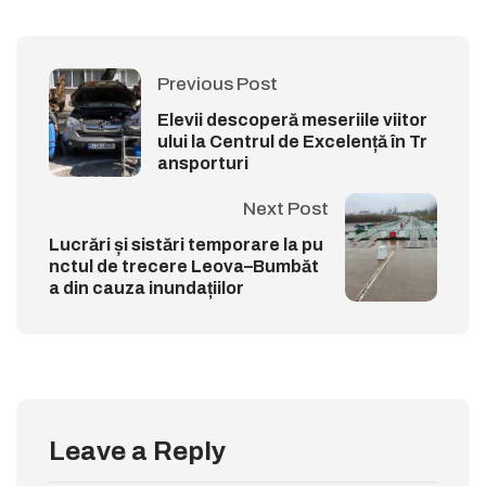
Previous Post
Elevii descoperă meseriile viitor
ului la Centrul de Excelență în Tr
ansporturi
Next Post
Lucrări și sistări temporare la pu
nctul de trecere Leova–Bumbăt
a din cauza inundațiilor
Leave a Reply