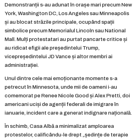
Demonstranții s-au adunat în orașe mari precum New
York, Washington DC, Los Angeles sau Minneapolis
și au blocat străzile principale, ocupând spații
simbolice precum Memorialul Lincoln sau National
Mall. Mulți protestatari au purtat pancarte critice și
au ridicat efigii ale președintelui Trump,
vicepreședintelui JD Vance și altor membri ai
administrației.
Unul dintre cele mai emoționante momente s-a
petrecut în Minnesota, unde mii de oameni i-au
comemorat pe Renee Nicole Good și Alex Pretti, doi
americani uciși de agenții federali de imigrare în
ianuarie, incident care a generat indignare națională.
În schimb, Casa Albă a minimalizat amploarea
protestelor, calificându-le drept „ședințe de terapie