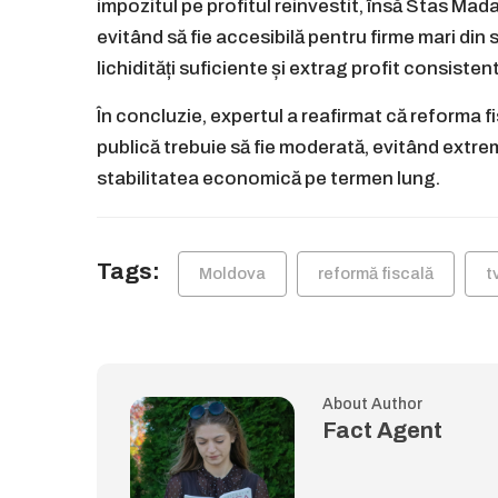
impozitul pe profitul reinvestit, însă Stas Mad
evitând să fie accesibilă pentru firme mari din
lichidități suficiente și extrag profit consistent
În concluzie, expertul a reafirmat că reforma 
publică trebuie să fie moderată, evitând extrem
stabilitatea economică pe termen lung.
Tags:
Moldova
reformă fiscală
t
About Author
Fact Agent