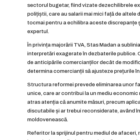
sectorul bugetar, fiind vizate dezechilibrele exi
polițiștii, care au salarii mai mici față de altel
tocmai pentru a echilibra aceste discrepanțe ș
expertul.
În privința majorării TVA, Stas Madan a sublini
interpretări exagerate în dezbaterile publice. 
de anticipările comercianților decât de modifica
determina comercianții să ajusteze prețurile în 
Structura reformei prevede eliminarea unor faci
unice, care ar contribui la un mediu economic 
atras atenția că anumite măsuri, precum apli
discutabile și ar trebui reconsiderate, având în
moldovenească.
Referitor la sprijinul pentru mediul de afaceri