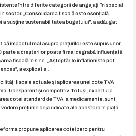
stente între diferite categorii de angajați, în special
e din sector. „Consolidarea fiscală este esențială
i a susține sustenabilitatea bugetului”, a adăugat
at că impactul real asupra prețurilor este supus unor
O parte a creșterilor poate fi mai degrabă influențată
rea fiscală în sine. „Așteptările inflaționiste pot
exces”, a explicat el.
lități fiscale actuale și aplicarea unei cote TVA
mai transparent și competitiv. Totuși, expertul a
carea cotei standard de TVA la medicamente, sunt
 vedere prețurile deja ridicate ale acestora în piața
, reforma propune aplicarea cotei zero pentru