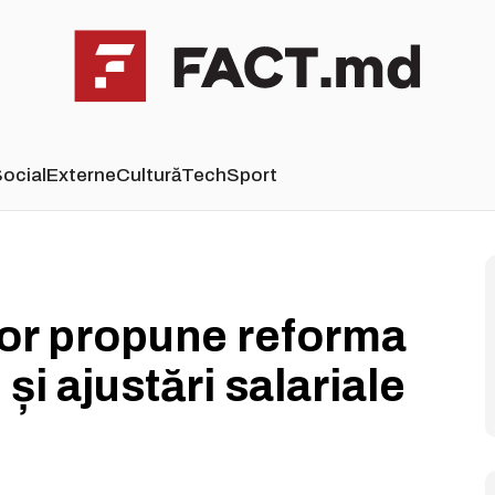
ocial
Externe
Cultură
Tech
Sport
lor propune reforma
și ajustări salariale