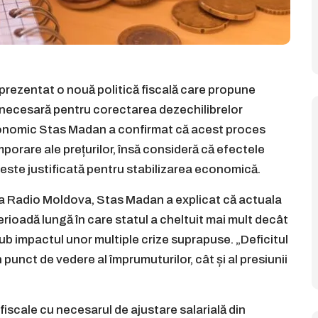
prezentat o nouă politică fiscală care propune
necesară pentru corectarea dezechilibrelor
economic Stas Madan a confirmat că acest proces
mporare ale prețurilor, însă consideră că efectele
 este justificată pentru stabilizarea economică.
e la Radio Moldova, Stas Madan a explicat că actuala
erioadă lungă în care statul a cheltuit mai mult decât
b impactul unor multiple crize suprapuse. „Deficitul
punct de vedere al împrumuturilor, cât și al presiunii
 fiscale cu necesarul de ajustare salarială din