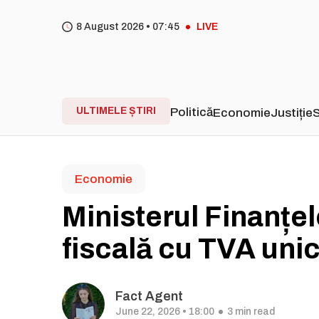
8 August 2026 •
07
45
LIVE
ULTIMELE ȘTIRI
Politică
Economie
Justiție
S
Economie
Ministerul Finanțe
fiscală cu TVA unic 
Fact Agent
June 22, 2026 • 18:00
3 min read