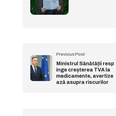
Previous Post
Ministrul Sănătății resp
inge creșterea TVA la
medicamente, avertize
ază asupra riscurilor