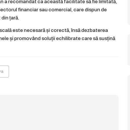
an a recomandat ca această facilitate să fie limitată,
 sectorul financiar sau comercial, care dispun de
 din țară.
fiscală este necesară și corectă, însă dezbaterea
ele și promovând soluții echilibrate care să susțină
va