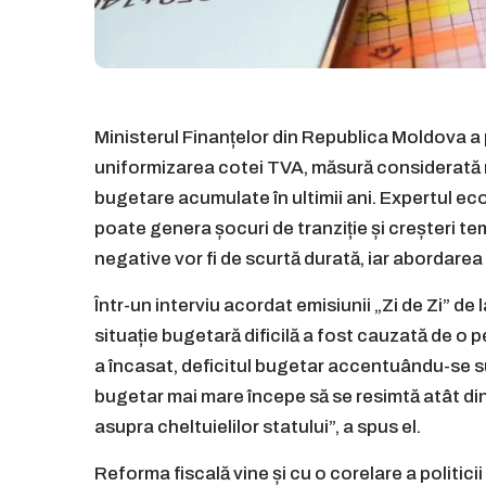
Ministerul Finanțelor din Republica Moldova a 
uniformizarea cotei TVA, măsură considerată 
bugetare acumulate în ultimii ani. Expertul 
poate genera șocuri de tranziție și creșteri te
negative vor fi de scurtă durată, iar abordarea
Într-un interviu acordat emisiunii „Zi de Zi” d
situație bugetară dificilă a fost cauzată de o p
a încasat, deficitul bugetar accentuându-se su
bugetar mai mare începe să se resimtă atât din 
asupra cheltuielilor statului”, a spus el.
Reforma fiscală vine și cu o corelare a politicii