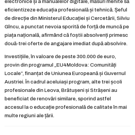
electronice și a manualelor digitale, măsuri menite să
eficientizeze educația profesională și tehnică. Șeful
de direcție din Ministerul Educației și Cercetării, Silviu
Gîncu, a punctat nevoia sporită de forță de muncă pe
piața națională, afirmând că foștii absolvenți primesc
două-trei oferte de angajare imediat după absolvire.
Investițiile, în valoare de peste 300.000 de euro,
provin din programul „EU4Moldova: Comunități
Locale”, finanțat de Uniunea Europeană și Guvernul
Austriei. În cadrul aceluiași program, alte trei școli
profesionale din Leova, Brătușeni și Strășeni au
beneficiat de renovări similare, sporind astfel
accesul la o educație profesională de calitate în mai
multe regiuni ale țării.