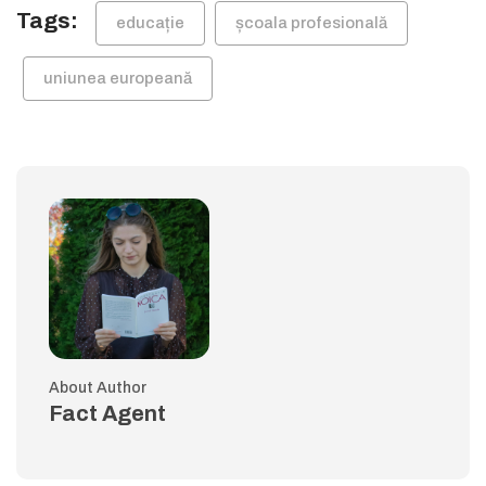
Tags:
educație
școala profesională
uniunea europeană
About Author
Fact Agent