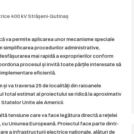
lică va permite aplicarea unor mecanisme speciale
m simplificarea procedurilor administrative,
 și desfășurarea mai rapidă a exproprierilor conform
coordona procesul și invită toate părțile interesate să
o implementare eficientă.
 și va traversa 25 de localități din raioanele
l total estimat al proiectului se ridică la aproximativ
 Statelor Unite ale Americii.
ltă tensiune care va face legătura directă a rețelei
, cu Uniunea Europeană. Proiectul face parte dintr-
re a infrastructurii electrice naționale, alături de