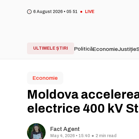
6 August 2026 •
05
:
51
LIVE
ULTIMELE ȘTIRI
Politică
Economie
Justiție
S
Economie
Moldova accelereaz
electrice 400 kV S
Fact Agent
May 4, 2026 • 15:40
2 min read