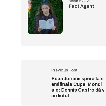
About Author
Fact Agent
Previous Post
Ecuadorienii speră la s
emifinala Cupei Mondi
ale: Dennis Castro dă v
erdictul