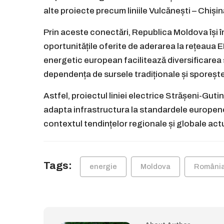
alte proiecte precum liniile Vulcănești – Chișin
Prin aceste conectări, Republica Moldova își î
oportunitățile oferite de aderarea la rețeaua
energetic european facilitează diversificarea 
dependența de sursele tradiționale și sporește
Astfel, proiectul liniei electrice Strășeni-Gu
adapta infrastructura la standardele europene
contextul tendințelor regionale și globale act
Tags:
energie
Moldova
Români