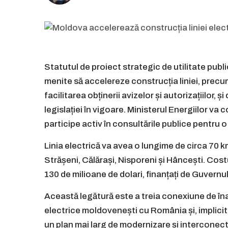
Statutul de proiect strategic de utilitate pub
menite să accelereze construcția liniei, precu
facilitarea obținerii avizelor și autorizațiilor,
legislației în vigoare. Ministerul Energiilor va 
participe activ în consultările publice pentru 
Linia electrică va avea o lungime de circa 70 km
Strășeni, Călărași, Nisporeni și Hâncești. Costu
130 de milioane de dolari, finanțați de Guvernul
Această legătură este a treia conexiune de îna
electrice moldovenești cu România și, implicit
un plan mai larg de modernizare și interconecta