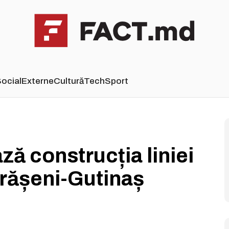
ocial
Externe
Cultură
Tech
Sport
ă construcția liniei
trășeni-Gutinaș