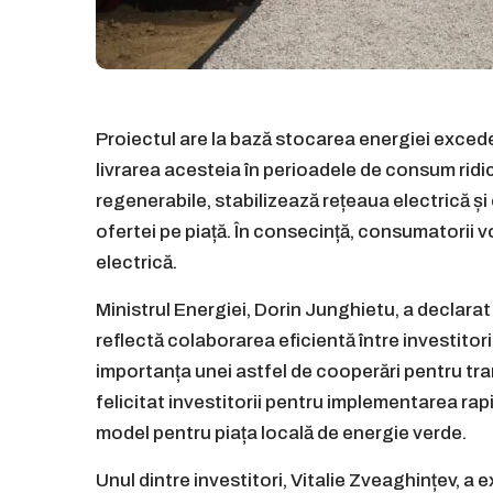
Proiectul are la bază stocarea energiei exce
livrarea acesteia în perioadele de consum rid
regenerabile, stabilizează rețeaua electrică și c
ofertei pe piață. În consecință, consumatorii v
electrică.
Ministrul Energiei, Dorin Junghietu, a declara
reflectă colaborarea eficientă între investitori 
importanța unei astfel de cooperări pentru tra
felicitat investitorii pentru implementarea rap
model pentru piața locală de energie verde.
Unul dintre investitori, Vitalie Zveaghințev, a e