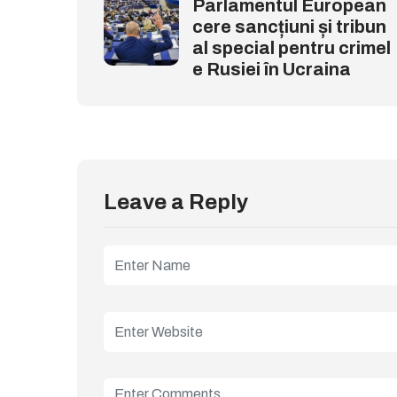
Parlamentul European
cere sancțiuni și tribun
al special pentru crimel
e Rusiei în Ucraina
Leave a Reply