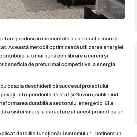
dentare produse în momentele cu producție mare și
icat. Această metodă optimizează utilizarea energiei
ontribuie la o mai bună echilibrare a cererii și
or beneficia de prețuri mai competitive la energia
t cu ocazia deschiderii că succesul proiectului
privați, întreprinderile de stat și Guvern, subliniind
nsformarea durabilă a sectorului energetic. El a
idă a sistemului și a caracterizat acest proiect ca un
xplicat detaliile funcționării sistemului: „Deținem un