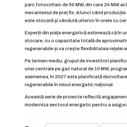
parc fotovoltaic de 50 MW, din care 24 MW activ
mecanismul de preț fix. Atunci când producția 
este stocată și vândută ulterior în orele cu cere
Experții din piața energetică estimează că în u
stocare, cu o capacitate totală de aproximati
regenerabile și va crește flexibilitatea rețelei 
Pe termen mediu, grupul de investitori planific
unei centrale pe gaz natural de 10 MW, progra
asemenea, în 2027 este planificată dezvoltare
regenerabile în mixul energetic național.
Această serie de proiecte reflectă angajamentu
moderniza sectorul energetic pentru a asigura s