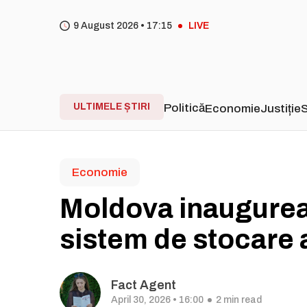
9 August 2026 •
17
15
LIVE
ULTIMELE ȘTIRI
Politică
Economie
Justiție
S
Economie
Moldova inaugurea
sistem de stocare 
Fact Agent
April 30, 2026 • 16:00
2 min read