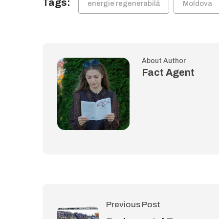
Tags:
energie regenerabilă
Moldova
About Author
Fact Agent
Previous Post