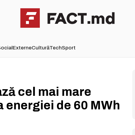
ocial
Externe
Cultură
Tech
Sport
ză cel mai mare
a energiei de 60 MWh