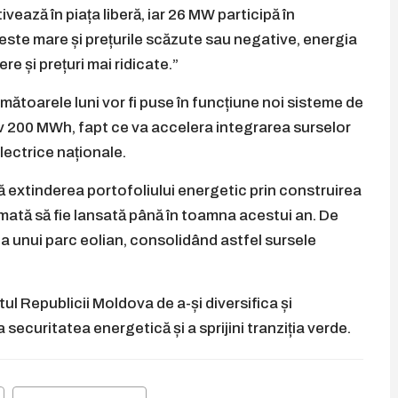
ează în piața liberă, iar 26 MW participă în
este mare și prețurile scăzute sau negative, energia
re și prețuri mai ridicate.”
rmătoarele luni vor fi puse în funcțiune noi sisteme de
v 200 MWh, fapt ce va accelera integrarea surselor
electrice naționale.
ă extinderea portofoliului energetic prin construirea
mată să fie lansată până în toamna acestui an. De
a unui parc eolian, consolidând astfel sursele
l Republicii Moldova de a-și diversifica și
ecuritatea energetică și a sprijini tranziția verde.