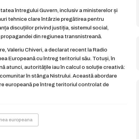
atea întregului Guvern, inclusiv a ministerelor și
anuri tehnice clare întârzie pregătirea pentru
ța discuțiilor privind justiția, sistemul social,
a propagandei din regiunea transnistreană.
, Valeriu Chiveri, a declarat recent la Radio
a Europeană cu întreg teritoriul său. Totuși, în
ă atunci, autoritățile iau în calcul o soluție creativă:
 comunitar în stânga Nistrului. Această abordare
e europeană pe întreg teritoriul controlat de
nea europeana