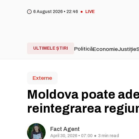
6 August 2026 •
22
46
LIVE
ULTIMELE ȘTIRI
Politică
Economie
Justiție
S
Externe
Moldova poate ader
reintegrarea regiun
Fact Agent
April 30, 2026 • 07:00
3 min read