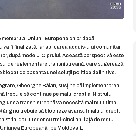
e membru al Uniunii Europene chiar dacă
 va fi finalizată, iar aplicarea acquis-ului comunitar
rar, după modelul Ciprului. Această perspectivă este
rocesul de reglementare transnistreană, care sugerează
blocat de absența unei soluții politice definitive.
tegrare, Gheorghe Bălan, susține că implementarea
 trebuie să continue pe malul drept al Nistrului
regiunea transnistreană va necesită mai mult timp.
 stâng nu trebuie să blocheze avansul malului drept.
stria, dar ulterior cu trei-cinci ani față de restul
u și Uniunea Europeană” pe Moldova 1.