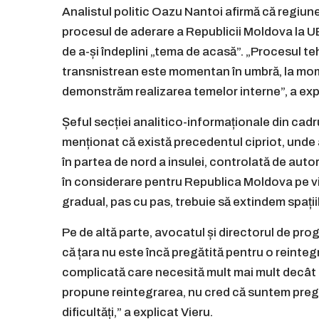
Analistul politic Oazu Nantoi afirmă că regiu
procesul de aderare a Republicii Moldova la U
de a-și îndeplini „tema de acasă”. „Procesul teh
transnistrean este momentan în umbră, la momen
demonstrăm realizarea temelor interne”, a exp
Șeful secției analitico-informaționale din cadru
menționat că există precedentul cipriot, unde
în partea de nord a insulei, controlată de autori
în considerare pentru Republica Moldova pe viit
gradual, pas cu pas, trebuie să extindem spații
Pe de altă parte, avocatul și directorul de pr
că țara nu este încă pregătită pentru o reinteg
complicată care necesită mult mai mult decât o
propune reintegrarea, nu cred că suntem preg
dificultăți,” a explicat Vieru.