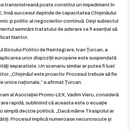
nea transnistreană poate constitui un impediment în
E, însă succesul depinde de capacitatea Chișinăului
nic și politic al negocierilor continuă. Deși subiectul
tul semnării tratatului de aderare va fi esențial să
licat Nantoi.
l Biroului Politici de Reintegrare, Ivan Țurcan, a
 aplicarea unor dispoziții europene este suspendată
tăți separatiste. Un scenariu similar ar putea fi luat
or. „Chișinăul este proactiv. Procesul trebuie să fie
le unice naționale,” a afirmat Țurcan.
ogram al Asociației Promo-LEX, Vadim Vieru, consideră
rare rapidă, subliniind că aceasta este o ecuație
 simplă decizie politică. „Dacă mâine Tiraspolul ar
ătiți. Procesul implică numeroase necunoscute și