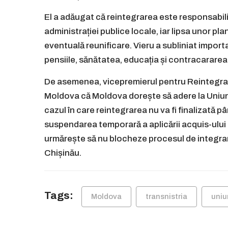
El a adăugat că reintegrarea este responsabilit
administrației publice locale, iar lipsa unor pl
eventuală reunificare. Vieru a subliniat importan
pensiile, sănătatea, educația și contracarare
De asemenea, vicepremierul pentru Reintegrare
Moldova că Moldova dorește să adere la Uniune
cazul în care reintegrarea nu va fi finalizată pân
suspendarea temporară a aplicării acquis-ului
urmărește să nu blocheze procesul de integrar
Chișinău.
Tags:
Moldova
transnistria
uniu