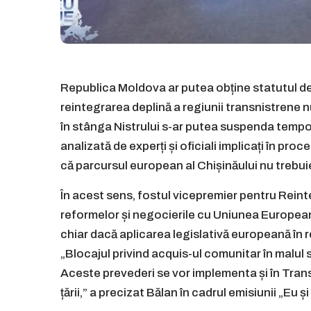
Republica Moldova ar putea obține statutul d
reintegrarea deplină a regiunii transnistrene nu
în stânga Nistrului s-ar putea suspenda tempo
analizată de experți și oficiali implicați în p
că parcursul european al Chișinăului nu trebuie 
În acest sens, fostul vicepremier pentru Rein
reformelor și negocierile cu Uniunea Europeană
chiar dacă aplicarea legislativă europeană în 
„Blocajul privind acquis-ul comunitar în malul
Aceste prevederi se vor implementa și în Transni
țării,” a precizat Bălan în cadrul emisiunii „E