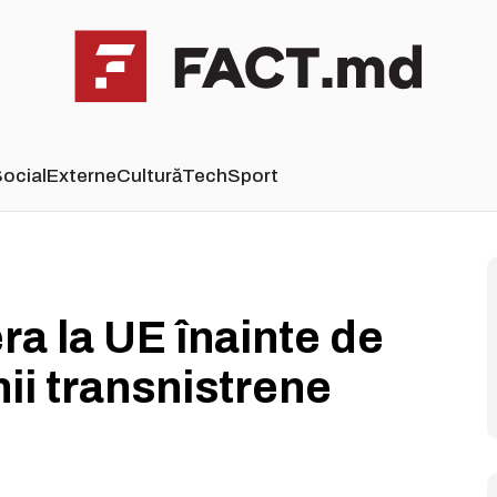
ocial
Externe
Cultură
Tech
Sport
a la UE înainte de
ii transnistrene