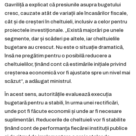
Gavriliță a explicat că presiunile asupra bugetului
cresc, cauzate atât de variații ale încasărilor fiscale,
cât și de creșteri în cheltuieli, inclusiv a celor pentru
proiectele investiționale. „Există majorări pe unele
segmente, dar și scăderi pe altele, iar cheltuielile
bugetare au crescut. Nu este o situație dramatică,
însă ne pregătim pentru o posibilă reducere a
cheltuielilor, ținând cont că estimările inițiale privind
creșterea economică vor fi ajustate spre un nivel mai
scăzut”, a adăugat ministrul.
În acest sens, autoritățile evaluează execuția
bugetară pentru a stabili, în urma unei rectificări,
unde pot fi făcute economii și unde ar fi necesare
suplimentări. Reducerile de cheltuieli vor fi stabilite
ținând cont de performanța fiecărei instituții publice