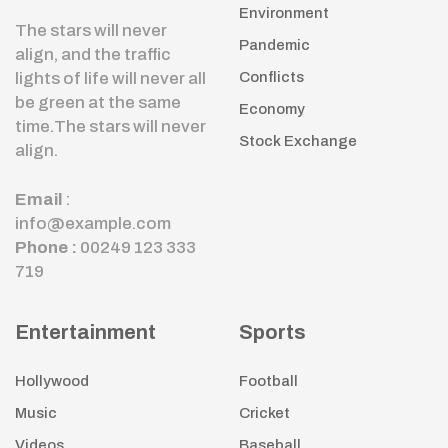
Environment
The stars will never
Pandemic
align, and the traffic
lights of life will never all
Conflicts
be green at the same
Economy
time.The stars will never
Stock Exchange
align.
Email
:
info@example.com
Phone :
00249 123 333
719
Entertainment
Sports
Hollywood
Football
Music
Cricket
Videos
Baseball