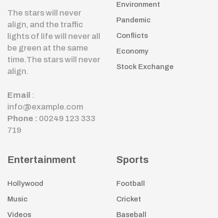
Environment
The stars will never
Pandemic
align, and the traffic
lights of life will never all
Conflicts
be green at the same
Economy
time.The stars will never
Stock Exchange
align.
Email
:
info@example.com
Phone :
00249 123 333
719
Entertainment
Sports
Hollywood
Football
Music
Cricket
Videos
Baseball