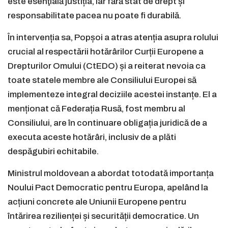
este esenţială justiția, iar fără stat de drept și
responsabilitate pacea nu poate fi durabilă.
În intervenția sa, Popșoi a atras atenția asupra rolului
crucial al respectării hotărârilor Curții Europene a
Drepturilor Omului (CtEDO) și a reiterat nevoia ca
toate statele membre ale Consiliului Europei să
implementeze integral deciziile acestei instanțe. El a
menționat că Federația Rusă, fost membru al
Consiliului, are în continuare obligația juridică de a
executa aceste hotărâri, inclusiv de a plăti
despăgubiri echitabile.
Ministrul moldovean a abordat totodată importanța
Noului Pact Democratic pentru Europa, apelând la
acțiuni concrete ale Uniunii Europene pentru
întărirea rezilienței și securității democratice. Un