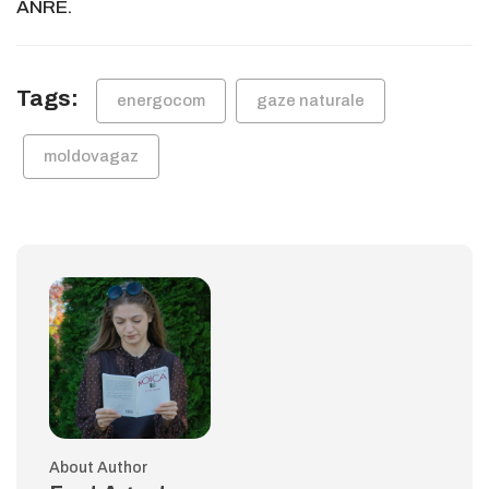
ANRE.
Tags:
energocom
gaze naturale
moldovagaz
About Author