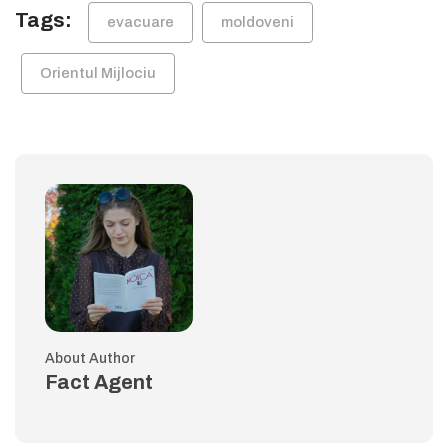
Tags:
evacuare
moldoveni
Orientul Mijlociu
About Author
Fact Agent