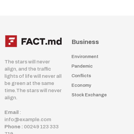
Business
Environment
The stars will never
Pandemic
align, and the traffic
lights of life will never all
Conflicts
be green at the same
Economy
time.The stars will never
Stock Exchange
align.
Email
:
info@example.com
Phone :
00249 123 333
719