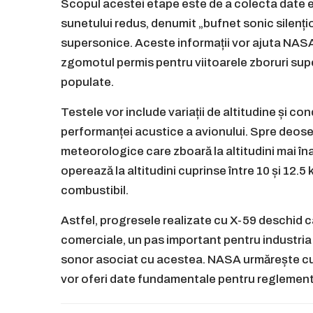
Scopul acestei etape este de a colecta date e
sunetului redus, denumit „bufnet sonic silențio
supersonice. Aceste informații vor ajuta NASA s
zgomotul permis pentru viitoarele zboruri sup
populate.
Testele vor include variații de altitudine și co
performanței acustice a avionului. Spre deose
meteorologice care zboară la altitudini mai în
operează la altitudini cuprinse între 10 și 12.
combustibil.
Astfel, progresele realizate cu X-59 deschid 
comerciale, un pas important pentru industria
sonor asociat cu acestea. NASA urmărește cu a
vor oferi date fundamentale pentru reglementăr