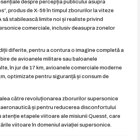
sențiale despre percepția publicului asupra
s”, produs de X-59 în timpul zborurilor la viteze
ă stabilească limite noi și realiste privind
ersonice comerciale, inclusiv deasupra zonelor
ndiții diferite, pentru a contura o imagine completă a
bire de avioanele militare sau baloanele
alte, în jur de 17 km, avioanele comerciale moderne
5 km, optimizate pentru siguranță și consum de
calea către revoluționarea zborurilor supersonice
 aeronautică și pentru reducerea disconfortului
tenție etapele viitoare ale misiunii Quesst, care
ile viitoare în domeniul aviației supersonice.