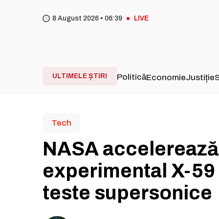
8 August 2026 •
06
39
LIVE
ULTIMELE ȘTIRI
Politică
Economie
Justiție
S
Tech
NASA accelerează 
experimental X-59 
teste supersonice