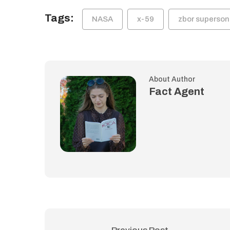
Tags:
NASA
x-59
zbor superson
About Author
Fact Agent