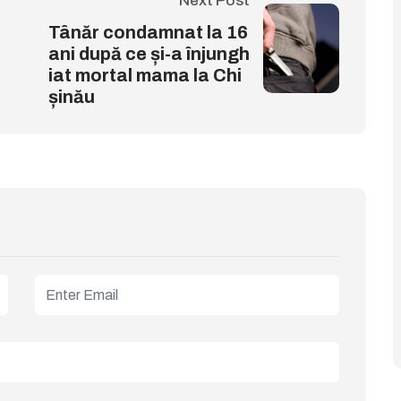
Next Post
Tânăr condamnat la 16
ani după ce și-a înjungh
iat mortal mama la Chi
șinău