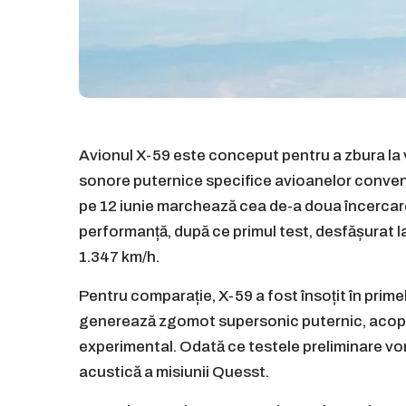
Avionul X-59 este conceput pentru a zbura la 
sonore puternice specifice avioanelor conven
pe 12 iunie marchează cea de-a doua încercare
performanță, după ce primul test, desfășurat la
1.347 km/h.
Pentru comparație, X-59 a fost însoțit în prime
generează zgomot supersonic puternic, acoper
experimental. Odată ce testele preliminare vor f
acustică a misiunii Quesst.