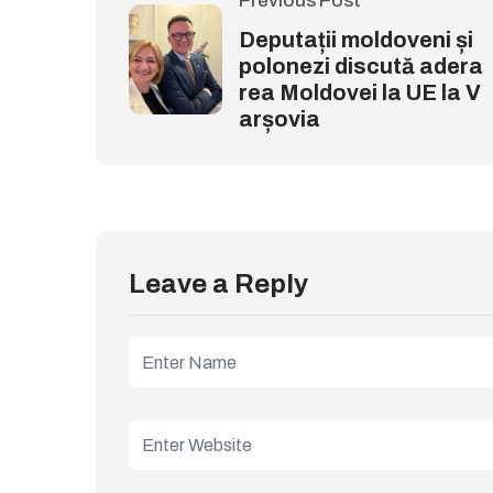
Previous Post
Deputații moldoveni și
polonezi discută adera
rea Moldovei la UE la V
arșovia
Leave a Reply