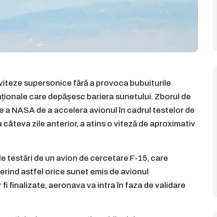
viteze supersonice fără a provoca bubuiturile
ționale care depășesc bariera sunetului. Zborul de
 a NASA de a accelera avionul în cadrul testelor de
 câteva zile anterior, a atins o viteză de aproximativ
le testări de un avion de cercetare F-15, care
ind astfel orice sunet emis de avionul
i finalizate, aeronava va intra în faza de validare