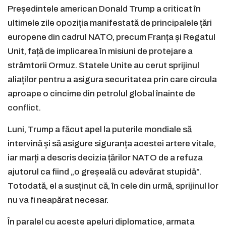
Președintele american Donald Trump a criticat în
ultimele zile opoziția manifestată de principalele țări
europene din cadrul NATO, precum Franța și Regatul
Unit, față de implicarea în misiuni de protejare a
strâmtorii Ormuz. Statele Unite au cerut sprijinul
aliaților pentru a asigura securitatea prin care circula
aproape o cincime din petrolul global înainte de
conflict.
Luni, Trump a făcut apel la puterile mondiale să
intervină și să asigure siguranța acestei artere vitale,
iar marți a descris decizia țărilor NATO de a refuza
ajutorul ca fiind „o greșeală cu adevărat stupidă”.
Totodată, el a susținut că, în cele din urmă, sprijinul lor
nu va fi neapărat necesar.
În paralel cu aceste apeluri diplomatice, armata