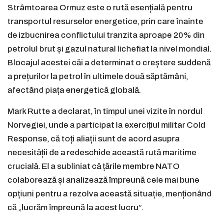
Strâmtoarea Ormuz este o rută esențială pentru
transportul resurselor energetice, prin care înainte
de izbucnirea conflictului tranzita aproape 20% din
petrolul brut și gazul natural lichefiat la nivel mondial.
Blocajul acestei căi a determinat o creștere suddenă
a prețurilor la petrol în ultimele două săptămâni,
afectând piața energetică globală.
Mark Rutte a declarat, în timpul unei vizite în nordul
Norvegiei, unde a participat la exercițiul militar Cold
Response, că toți aliații sunt de acord asupra
necesității de a redeschide această rută maritime
crucială. El a subliniat că țările membre NATO
colaborează și analizează împreună cele mai bune
opțiuni pentru a rezolva această situație, menționând
că „lucrăm împreună la acest lucru”.