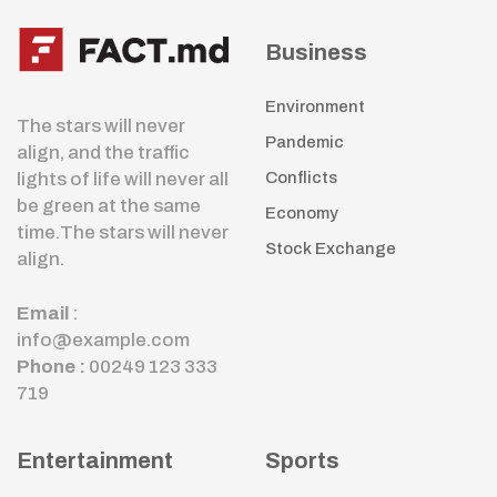
Business
Environment
The stars will never
Pandemic
align, and the traffic
lights of life will never all
Conflicts
be green at the same
Economy
time.The stars will never
Stock Exchange
align.
Email
:
info@example.com
Phone :
00249 123 333
719
Entertainment
Sports