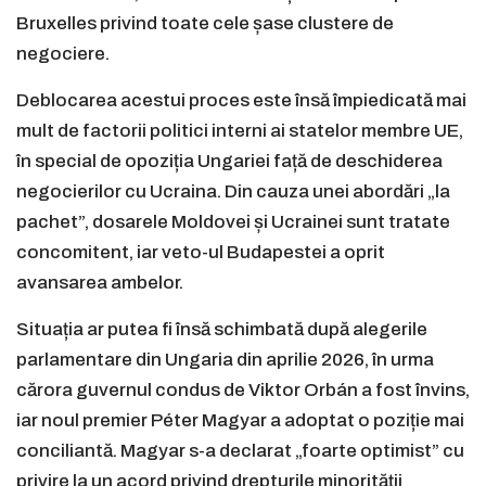
Bruxelles privind toate cele șase clustere de
negociere.
Deblocarea acestui proces este însă împiedicată mai
mult de factorii politici interni ai statelor membre UE,
în special de opoziția Ungariei față de deschiderea
negocierilor cu Ucraina. Din cauza unei abordări „la
pachet”, dosarele Moldovei și Ucrainei sunt tratate
concomitent, iar veto-ul Budapestei a oprit
avansarea ambelor.
Situația ar putea fi însă schimbată după alegerile
parlamentare din Ungaria din aprilie 2026, în urma
cărora guvernul condus de Viktor Orbán a fost învins,
iar noul premier Péter Magyar a adoptat o poziție mai
conciliantă. Magyar s-a declarat „foarte optimist” cu
privire la un acord privind drepturile minorității