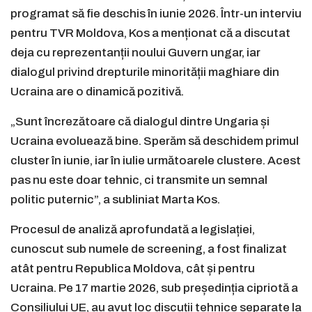
programat să fie deschis în iunie 2026. Într-un interviu
pentru TVR Moldova, Kos a menționat că a discutat
deja cu reprezentanții noului Guvern ungar, iar
dialogul privind drepturile minorității maghiare din
Ucraina are o dinamică pozitivă.
„Sunt încrezătoare că dialogul dintre Ungaria și
Ucraina evoluează bine. Sperăm să deschidem primul
cluster în iunie, iar în iulie următoarele clustere. Acest
pas nu este doar tehnic, ci transmite un semnal
politic puternic”, a subliniat Marta Kos.
Procesul de analiză aprofundată a legislației,
cunoscut sub numele de screening, a fost finalizat
atât pentru Republica Moldova, cât și pentru
Ucraina. Pe 17 martie 2026, sub președinția cipriotă a
Consiliului UE, au avut loc discuții tehnice separate la