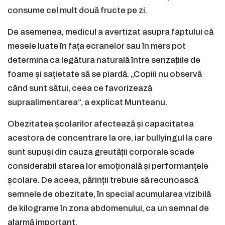
consume cel mult două fructe pe zi.
De asemenea, medicul a avertizat asupra faptului că
mesele luate în fața ecranelor sau în mers pot
determina ca legătura naturală între senzațiile de
foame și sațietate să se piardă. „Copiii nu observă
când sunt sătui, ceea ce favorizează
supraalimentarea”, a explicat Munteanu.
Obezitatea școlarilor afectează și capacitatea
acestora de concentrare la ore, iar bullyingul la care
sunt supuși din cauza greutății corporale scade
considerabil starea lor emoțională și performanțele
școlare. De aceea, părinții trebuie să recunoască
semnele de obezitate, în special acumularea vizibilă
de kilograme în zona abdomenului, ca un semnal de
alarmă important.