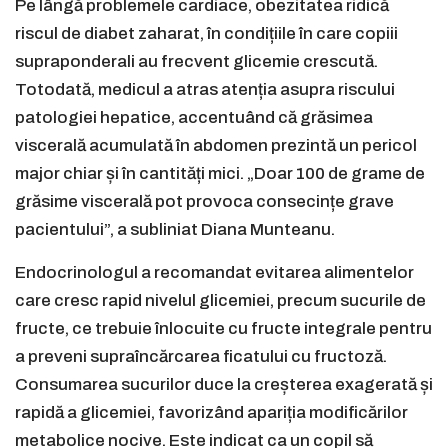
Pe lângă problemele cardiace, obezitatea ridică
riscul de diabet zaharat, în condițiile în care copiii
supraponderali au frecvent glicemie crescută.
Totodată, medicul a atras atenția asupra riscului
patologiei hepatice, accentuând că grăsimea
viscerală acumulată în abdomen prezintă un pericol
major chiar și în cantități mici. „Doar 100 de grame de
grăsime viscerală pot provoca consecințe grave
pacientului”, a subliniat Diana Munteanu.
Endocrinologul a recomandat evitarea alimentelor
care cresc rapid nivelul glicemiei, precum sucurile de
fructe, ce trebuie înlocuite cu fructe integrale pentru
a preveni supraîncărcarea ficatului cu fructoză.
Consumarea sucurilor duce la creșterea exagerată și
rapidă a glicemiei, favorizând apariția modificărilor
metabolice nocive. Este indicat ca un copil să