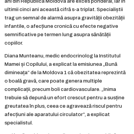
ani din Republica Moldova are exces ponderal, iar în
ultimii cinci ani această cifră s-a triplat. Specialiștii
trag un semnal de alarmă asupra gravității obezității
infantile, o afecțiune cronică cu efecte negative
semnificative pe termen lung asupra sănătății
copiilor.
Diana Munteanu, medic endocrinolog la Institutul
Mamei și Copilului, a explicat la emisiunea „Bună
dimineața” de la Moldova 1 că obezitatea reprezintă
o boală gravă, care poate genera multiple
complicații, precum boli cardiovasculare. „Inima
trebuie să depună un efort crescut pentru a susține
greutatea în plus, ceea ce agravează riscul pentru
afecțiuni ale aparatului circulator”, a explicat
specialistul.