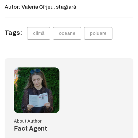
Autor: Valeria Cîrjeu, stagiară
Tags:
climă
oceane
poluare
About Author
Fact Agent