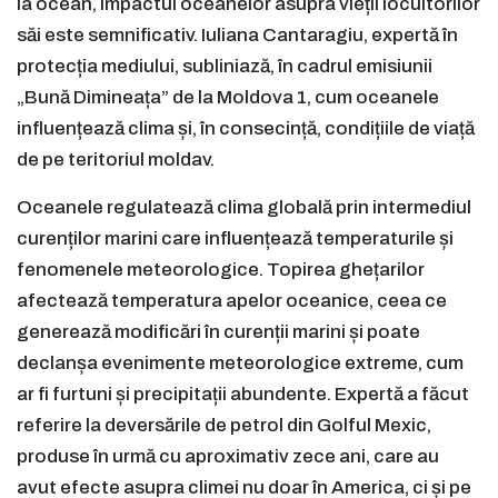
la ocean, impactul oceanelor asupra vieții locuitorilor
săi este semnificativ. Iuliana Cantaragiu, expertă în
protecția mediului, subliniază, în cadrul emisiunii
„Bună Dimineața” de la Moldova 1, cum oceanele
influențează clima și, în consecință, condițiile de viață
de pe teritoriul moldav.
Oceanele regulatează clima globală prin intermediul
curenților marini care influențează temperaturile și
fenomenele meteorologice. Topirea ghețarilor
afectează temperatura apelor oceanice, ceea ce
generează modificări în curenții marini și poate
declanșa evenimente meteorologice extreme, cum
ar fi furtuni și precipitații abundente. Expertă a făcut
referire la deversările de petrol din Golful Mexic,
produse în urmă cu aproximativ zece ani, care au
avut efecte asupra climei nu doar în America, ci și pe