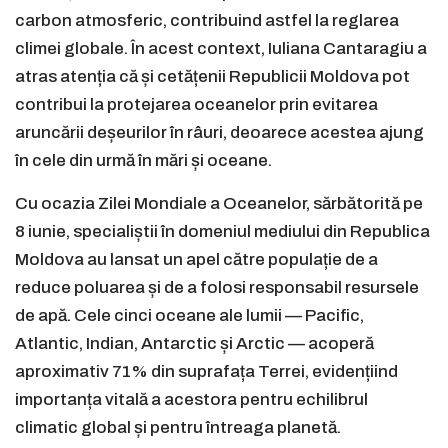
carbon atmosferic, contribuind astfel la reglarea
climei globale. În acest context, Iuliana Cantaragiu a
atras atenția că și cetățenii Republicii Moldova pot
contribui la protejarea oceanelor prin evitarea
aruncării deșeurilor în râuri, deoarece acestea ajung
în cele din urmă în mări și oceane.
Cu ocazia Zilei Mondiale a Oceanelor, sărbătorită pe
8 iunie, specialiștii în domeniul mediului din Republica
Moldova au lansat un apel către populație de a
reduce poluarea și de a folosi responsabil resursele
de apă. Cele cinci oceane ale lumii — Pacific,
Atlantic, Indian, Antarctic și Arctic — acoperă
aproximativ 71% din suprafața Terrei, evidențiind
importanța vitală a acestora pentru echilibrul
climatic global și pentru întreaga planetă.