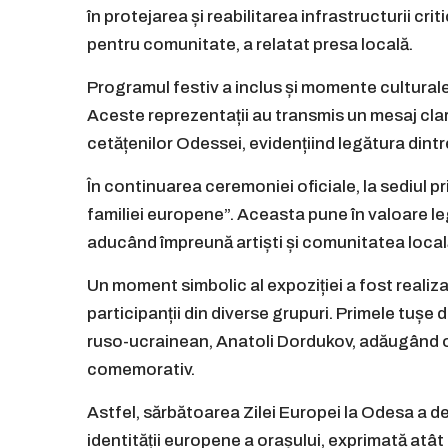
în protejarea și reabilitarea infrastructurii c
pentru comunitate, a relatat presa locală.
Programul festiv a inclus și momente culturale,
Aceste reprezentații au transmis un mesaj cla
cetățenilor Odessei, evidențiind legătura dintre 
În continuarea ceremoniei oficiale, la sediul pr
familiei europene”. Aceasta pune în valoare le
aducând împreună artiști și comunitatea local
Un moment simbolic al expoziției a fost realiza
participanții din diverse grupuri. Primele tușe
ruso-ucrainean, Anatoli Dordukov, adăugând o s
comemorativ.
Astfel, sărbătoarea Zilei Europei la Odesa a d
identității europene a orașului, exprimată atât p