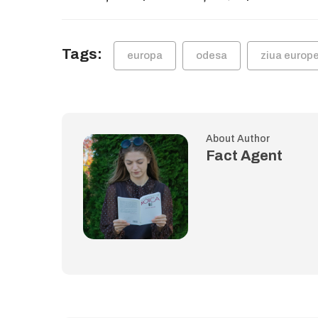
Tags:
europa
odesa
ziua europe
About Author
Fact Agent