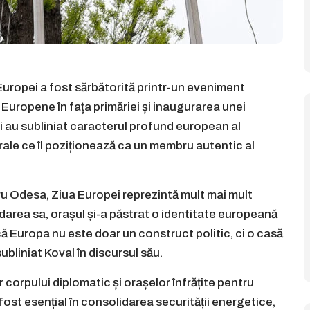
 Europei a fost sărbătorită printr-un eveniment
 Europene în fața primăriei și inaugurarea unei
li au subliniat caracterul profund european al
turale ce îl poziționează ca un membru autentic al
tru Odesa, Ziua Europei reprezintă mult mai mult
ndarea sa, orașul și-a păstrat o identitate europeană
că Europa nu este doar un construct politic, ci o casă
ubliniat Koval în discursul său.
 corpului diplomatic și orașelor înfrățite pentru
a fost esențial în consolidarea securității energetice,