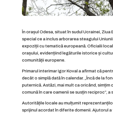
În orașul Odesa, situat în sudul Ucrainei, Ziua
special ce a inclus arborarea steagului Uniunii
expoziții cu tematică europeană. Oficialii loca
orașului, evidențiind legăturile istorice și cul
comunității europene.
Primarul interimar Igor Koval a afirmat că pen
decât o simplă dată în calendar. „Încă de la fo
puternică. Astăzi, mai mult ca oricând, simțim 
comună în care oamenii se susțin reciproc”, a s
Autoritățile locale au mulțumit reprezentanților
sprijinul acordat în diferite domenii. Ajutorul 