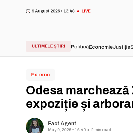
9 August 2026 •
13
48
LIVE
ULTIMELE ȘTIRI
Politică
Economie
Justiție
S
Externe
Odesa marchează Z
expoziție și arbora
Fact Agent
May 9, 2026 • 16:40
2 min read