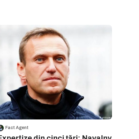
Fact Agent
Expertize din cinci țări: Navalny