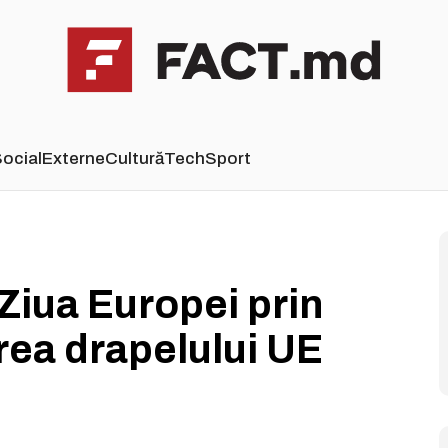
ocial
Externe
Cultură
Tech
Sport
iua Europei prin
rea drapelului UE