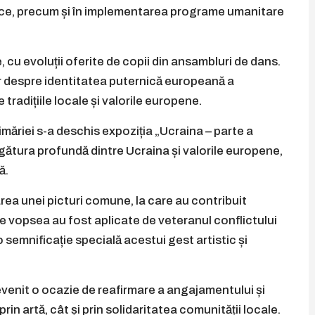
ritice, precum și în implementarea programe umanitare
 cu evoluții oferite de copii din ansambluri de dans.
r despre identitatea puternică europeană a
tradițiile locale și valorile europene.
imăriei s-a deschis expoziția „Ucraina – parte a
gătura profundă dintre Ucraina și valorile europene,
ă.
rea unei picturi comune, la care au contribuit
 de vopsea au fost aplicate de veteranul conflictului
emnificație specială acestui gest artistic și
evenit o ocazie de reafirmare a angajamentului și
rin artă, cât și prin solidaritatea comunității locale.