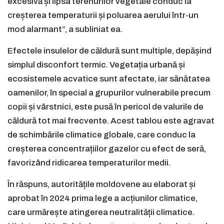
excesivă și lipsa terenurilor vegetale conduc la
creșterea temperaturii și poluarea aerului într-un
mod alarmant”, a subliniat ea.
Efectele insulelor de căldură sunt multiple, depășind
simplul disconfort termic. Vegetația urbană și
ecosistemele acvatice sunt afectate, iar sănătatea
oamenilor, în special a grupurilor vulnerabile precum
copii și vârstnici, este pusă în pericol de valurile de
căldură tot mai frecvente. Acest tablou este agravat
de schimbările climatice globale, care conduc la
creșterea concentrațiilor gazelor cu efect de seră,
favorizând ridicarea temperaturilor medii.
În răspuns, autoritățile moldovene au elaborat și
aprobat în 2024 prima lege a acțiunilor climatice,
care urmărește atingerea neutralității climatice.