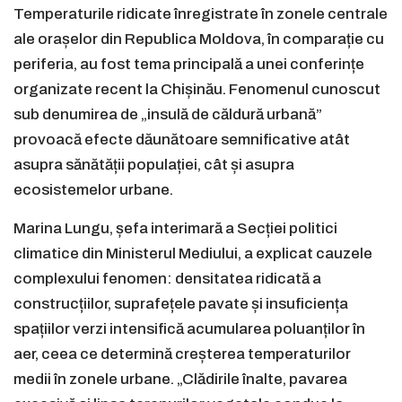
Temperaturile ridicate înregistrate în zonele centrale
ale orașelor din Republica Moldova, în comparație cu
periferia, au fost tema principală a unei conferințe
organizate recent la Chișinău. Fenomenul cunoscut
sub denumirea de „insulă de căldură urbană”
provoacă efecte dăunătoare semnificative atât
asupra sănătății populației, cât și asupra
ecosistemelor urbane.
Marina Lungu, șefa interimară a Secției politici
climatice din Ministerul Mediului, a explicat cauzele
complexului fenomen: densitatea ridicată a
construcțiilor, suprafețele pavate și insuficiența
spațiilor verzi intensifică acumularea poluanților în
aer, ceea ce determină creșterea temperaturilor
medii în zonele urbane. „Clădirile înalte, pavarea