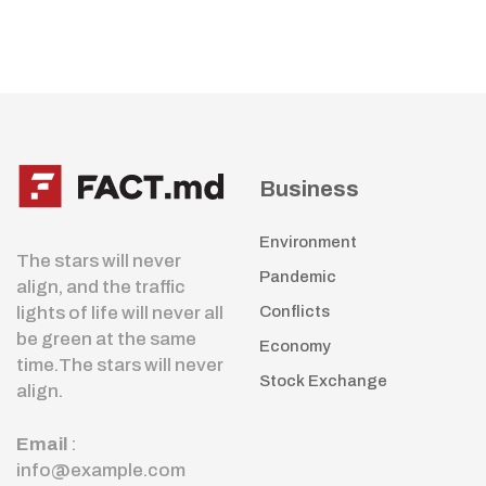
Business
Environment
The stars will never
Pandemic
align, and the traffic
lights of life will never all
Conflicts
be green at the same
Economy
time.The stars will never
Stock Exchange
align.
Email
:
info@example.com