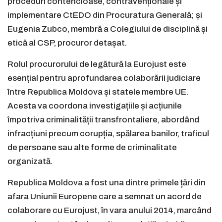
proceduri contencioase, contravenționale și
implementare CtEDO din Procuratura Generală; și
Eugenia Zubco, membră a Colegiului de disciplină și
etică al CSP, procuror detașat.
Rolul procurorului de legătură la Eurojust este
esențial pentru aprofundarea colaborării judiciare
între Republica Moldova și statele membre UE.
Acesta va coordona investigațiile și acțiunile
împotriva criminalității transfrontaliere, abordând
infracțiuni precum corupția, spălarea banilor, traficul
de persoane sau alte forme de criminalitate
organizată.
Republica Moldova a fost una dintre primele țări din
afara Uniunii Europene care a semnat un acord de
colaborare cu Eurojust, în vara anului 2014, marcând