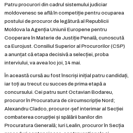
Patru procurori din cadrul sistemului judiciar
moldovenesc se află în competiție pentru ocuparea
postului de procuror de legătură al Republicii
Moldova la Agenția Uniunii Europene pentru
Cooperare în Materie de Justiție Penală, cunoscută
ca Eurojust. Consiliul Superior al Procurorilor (CSP)
a anunțat că etapa decisivă a selecției, proba
interviului, va avea loc joi, 14 mai.
În această cursă au fost înscriși inițial patru candidați,
iar toți au trecut cu succes de prima etapă a
concursului. Cei patru sunt Octavian Bodareu,
procuror în Procuratura de circumscripție Nord;
Alexandru Cladco, procuror-șef interimar al Secției
combaterea corupției și spălării banilor din
Procuratura Generală; Iuri Lealin, procuror în Secția