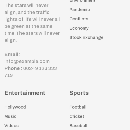
Environment
The stars will never
Pandemic
align, and the traffic
lights of life will never all
Conflicts
be green at the same
Economy
time.The stars will never
Stock Exchange
align.
Email
:
info@example.com
Phone :
00249 123 333
719
Entertainment
Sports
Hollywood
Football
Music
Cricket
Videos
Baseball