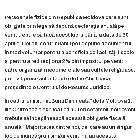
Persoanele fizice din Republica Moldova care sunt
obligate prin lege să depună declarația anuală pe
venit trebuie să facă acest lucru până la data de 30
aprilie. Ceilalți contribuabili pot depune documentul
în mod voluntar pentru a beneficia de facilități fiscale
și pentru a redirecționa 2% din impozitul pe venit
către organizații necomerciale sau cultele religioase,
potrivit precizărilor făcute de Ilie Chirtoacă,
președintele Centrului de Resurse Juridice.
În cadrul emisiunii „Bună Dimineața” de la Moldova 1,
Ilie Chirtoacă a explicat că nu toți cetățenii moldoveni
trebuie să îndeplinească această obligație fiscală
anuală. „Majoritatea dintre noi, cei care au un singur
loc de muncă și un singur venit, nu au această