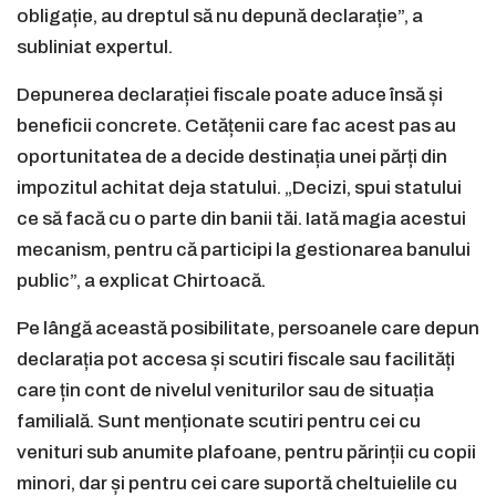
obligație, au dreptul să nu depună declarație”, a
subliniat expertul.
Depunerea declarației fiscale poate aduce însă și
beneficii concrete. Cetățenii care fac acest pas au
oportunitatea de a decide destinația unei părți din
impozitul achitat deja statului. „Decizi, spui statului
ce să facă cu o parte din banii tăi. Iată magia acestui
mecanism, pentru că participi la gestionarea banului
public”, a explicat Chirtoacă.
Pe lângă această posibilitate, persoanele care depun
declarația pot accesa și scutiri fiscale sau facilități
care țin cont de nivelul veniturilor sau de situația
familială. Sunt menționate scutiri pentru cei cu
venituri sub anumite plafoane, pentru părinții cu copii
minori, dar și pentru cei care suportă cheltuielile cu