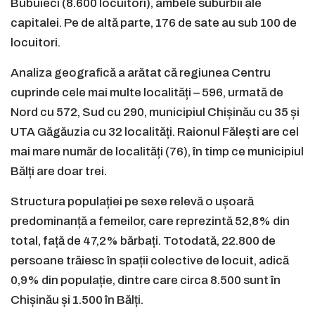
Bubuieci (8.600 locuitori), ambele suburbii ale
capitalei. Pe de altă parte, 176 de sate au sub 100 de
locuitori.
Analiza geografică a arătat că regiunea Centru
cuprinde cele mai multe localități – 596, urmată de
Nord cu 572, Sud cu 290, municipiul Chișinău cu 35 și
UTA Găgăuzia cu 32 localități. Raionul Fălești are cel
mai mare număr de localități (76), în timp ce municipiul
Bălți are doar trei.
Structura populației pe sexe relevă o ușoară
predominanță a femeilor, care reprezintă 52,8% din
total, față de 47,2% bărbați. Totodată, 22.800 de
persoane trăiesc în spații colective de locuit, adică
0,9% din populație, dintre care circa 8.500 sunt în
Chișinău și 1.500 în Bălți.