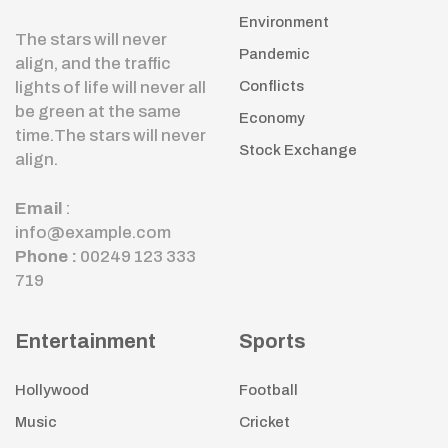
Environment
The stars will never
Pandemic
align, and the traffic
lights of life will never all
Conflicts
be green at the same
Economy
time.The stars will never
Stock Exchange
align.
Email
:
info@example.com
Phone :
00249 123 333
719
Entertainment
Sports
Hollywood
Football
Music
Cricket