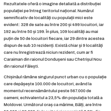
Rezultatele oferă o imagine detaliată a distribuției
populației pe întreg teritoriul național. Numărul
semnificativ de localități cu populații mici este
evident: 328 de sate au între 200 și 499 locuitori, iar
192 au între 50 și 199. În plus, 109 localități au mai
puțin de 50 de locuitori fiecare, iar 29 dintre acestea
dispun de sub 10 rezidenți. Există chiar și 9 localități
care nu înregistrează niciun rezident, cum ar fi
Caraiman din raionul Dondușeni sau Chetrișul Nou
din raionul Fălești.
Chișinăul rămâne singurul punct urban cu o populație
care depășește 100.000 de locuitori, având la
momentul recensământului peste 567.000 de
oameni, echivalentul a 23,5% din populația totală a
Moldovei. Următorul oraș ca mărime, Bălți, are între