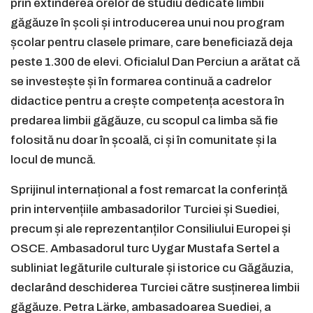
prin extinderea orelor de studiu dedicate limbii
găgăuze în școli și introducerea unui nou program
școlar pentru clasele primare, care beneficiază deja
peste 1.300 de elevi. Oficialul Dan Perciun a arătat că
se investește și în formarea continuă a cadrelor
didactice pentru a crește competența acestora în
predarea limbii găgăuze, cu scopul ca limba să fie
folosită nu doar în școală, ci și în comunitate și la
locul de muncă.
Sprijinul internațional a fost remarcat la conferință
prin intervențiile ambasadorilor Turciei și Suediei,
precum și ale reprezentanților Consiliului Europei și
OSCE. Ambasadorul turc Uygar Mustafa Sertel a
subliniat legăturile culturale și istorice cu Găgăuzia,
declarând deschiderea Turciei către susținerea limbii
găgăuze. Petra Lärke, ambasadoarea Suediei, a