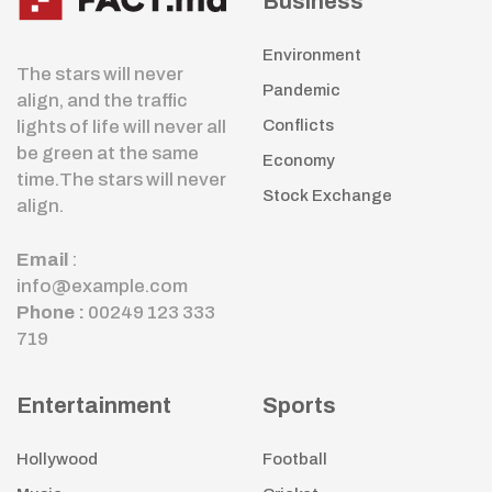
Business
Environment
The stars will never
Pandemic
align, and the traffic
lights of life will never all
Conflicts
be green at the same
Economy
time.The stars will never
Stock Exchange
align.
Email
:
info@example.com
Phone :
00249 123 333
719
Entertainment
Sports
Hollywood
Football