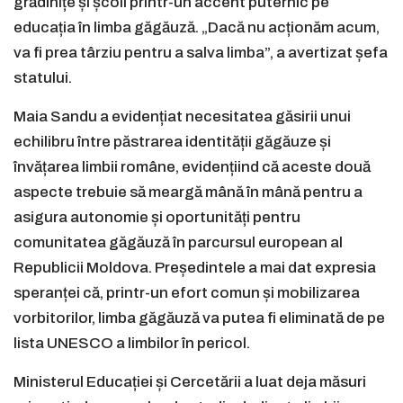
grădinițe și școli printr-un accent puternic pe
educația în limba găgăuză. „Dacă nu acționăm acum,
va fi prea târziu pentru a salva limba”, a avertizat șefa
statului.
Maia Sandu a evidențiat necesitatea găsirii unui
echilibru între păstrarea identității găgăuze și
învățarea limbii române, evidențiind că aceste două
aspecte trebuie să meargă mână în mână pentru a
asigura autonomie și oportunități pentru
comunitatea găgăuză în parcursul european al
Republicii Moldova. Președintele a mai dat expresia
speranței că, printr-un efort comun și mobilizarea
vorbitorilor, limba găgăuză va putea fi eliminată de pe
lista UNESCO a limbilor în pericol.
Ministerul Educației și Cercetării a luat deja măsuri