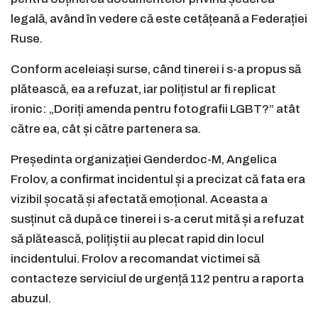
legală, având în vedere că este cetățeană a Federației
Ruse.
Conform aceleiași surse, când tinerei i s-a propus să
plătească, ea a refuzat, iar polițistul ar fi replicat
ironic: „Doriți amenda pentru fotografii LGBT?” atât
către ea, cât și către partenera sa.
Președinta organizației Genderdoc-M, Angelica
Frolov, a confirmat incidentul și a precizat că fata era
vizibil șocată și afectată emoțional. Aceasta a
susținut că după ce tinerei i s-a cerut mită și a refuzat
să plătească, polițiștii au plecat rapid din locul
incidentului. Frolov a recomandat victimei să
contacteze serviciul de urgență 112 pentru a raporta
abuzul.