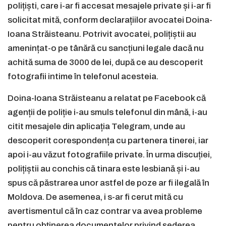
polițiști, care i-ar fi accesat mesajele private și i-ar fi
solicitat mită, conform declarațiilor avocatei Doina-
Ioana Străisteanu. Potrivit avocatei, polițiștii au
amenințat-o pe tânără cu sancțiuni legale dacă nu
achită suma de 3000 de lei, după ce au descoperit
fotografii intime în telefonul acesteia.
Doina-Ioana Străisteanu a relatat pe Facebook că
agenții de poliție i-au smuls telefonul din mână, i-au
citit mesajele din aplicația Telegram, unde au
descoperit corespondența cu partenera tinerei, iar
apoi i-au văzut fotografiile private. În urma discuției,
polițiștii au conchis că tinara este lesbiană și i-au
spus că păstrarea unor astfel de poze ar fi ilegală în
Moldova. De asemenea, i s-ar fi cerut mită cu
avertismentul că în caz contrar va avea probleme
pentru obținerea documentelor privind șederea