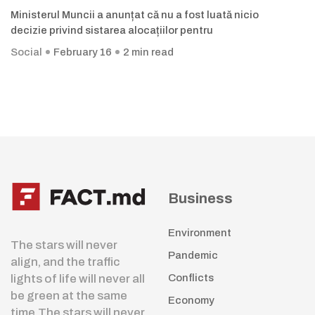
Ministerul Muncii a anunțat că nu a fost luată nicio
decizie privind sistarea alocațiilor pentru
Social
February 16
2 min read
Business
Environment
The stars will never
Pandemic
align, and the traffic
lights of life will never all
Conflicts
be green at the same
Economy
time.The stars will never