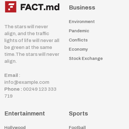
Business
Environment
The stars will never
Pandemic
align, and the traffic
lights of life will never all
Conflicts
be green at the same
Economy
time.The stars will never
Stock Exchange
align.
Email
:
info@example.com
Phone :
00249 123 333
719
Entertainment
Sports
Hollywood
Football