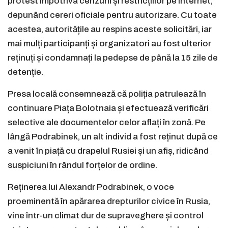
protest împotriva cenzurii și restricțiilor pe internet,
depunând cereri oficiale pentru autorizare. Cu toate
acestea, autoritățile au respins aceste solicitări, iar
mai mulți participanți și organizatori au fost ulterior
reținuți și condamnați la pedepse de până la 15 zile de
detenție.
Presa locală consemnează că poliția patrulează în
continuare Piața Bolotnaia și efectuează verificări
selective ale documentelor celor aflați în zonă. Pe
lângă Podrabinek, un alt individ a fost reținut după ce
a venit în piață cu drapelul Rusiei și un afiș, ridicând
suspiciuni în rândul forțelor de ordine.
Reținerea lui Alexandr Podrabinek, o voce
proeminentă în apărarea drepturilor civice în Rusia,
vine într-un climat dur de supraveghere și control