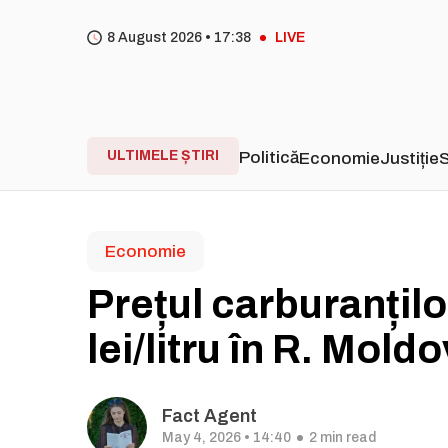
8 August 2026 •
17
38
LIVE
ULTIMELE ȘTIRI
Politică
Economie
Justiție
S
Economie
Prețul carburanțilo
lei/litru în R. Mold
Fact Agent
May 4, 2026 • 14:40
2 min read