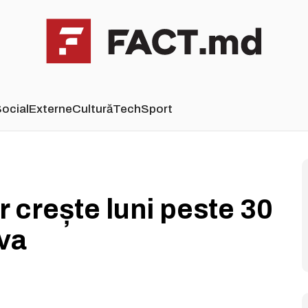
ocial
Externe
Cultură
Tech
Sport
r crește luni peste 30
ova