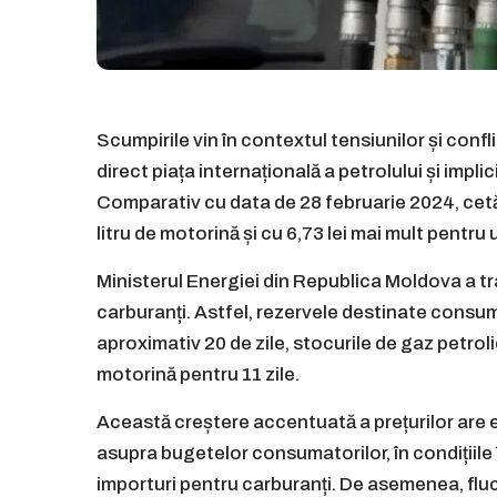
Scumpirile vin în contextul tensiunilor și confl
direct piața internațională a petrolului și impl
Comparativ cu data de 28 februarie 2024, cetăț
litru de motorină și cu 6,73 lei mai mult pentru 
Ministerul Energiei din Republica Moldova a tr
carburanți. Astfel, rezervele destinate consu
aproximativ 20 de zile, stocurile de gaz petrolie
motorină pentru 11 zile.
Această creștere accentuată a prețurilor are 
asupra bugetelor consumatorilor, în condițiil
importuri pentru carburanți. De asemenea, fluc