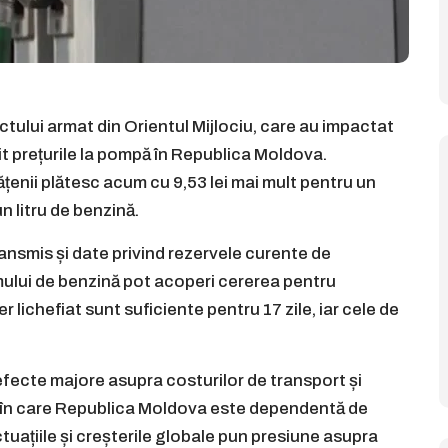
ictului armat din Orientul Mijlociu, care au impactat
icit prețurile la pompă în Republica Moldova.
enii plătesc acum cu 9,53 lei mai mult pentru un
un litru de benzină.
ansmis și date privind rezervele curente de
mului de benzină pot acoperi cererea pentru
r lichefiat sunt suficiente pentru 17 zile, iar cele de
efecte majore asupra costurilor de transport și
e în care Republica Moldova este dependentă de
tuațiile și creșterile globale pun presiune asupra