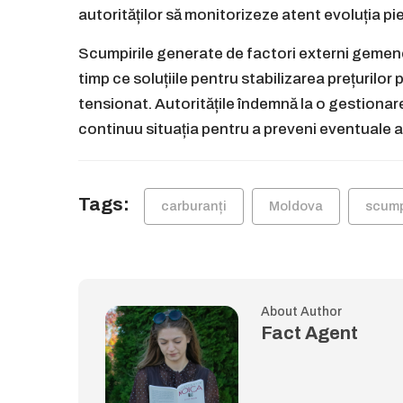
autorităților să monitorizeze atent evoluția pie
Scumpirile generate de factori externi gemene 
timp ce soluțiile pentru stabilizarea prețurilor
tensionat. Autoritățile îndemnă la o gestiona
continuu situația pentru a preveni eventuale al
Tags:
carburanți
Moldova
scump
About Author
Fact Agent