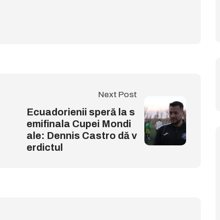
Next Post
Ecuadorienii speră la s
emifinala Cupei Mondi
ale: Dennis Castro dă v
erdictul