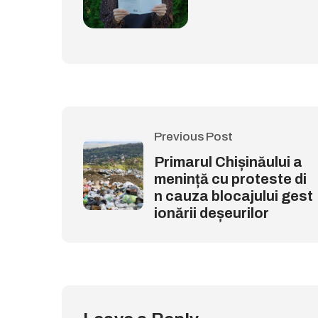
Previous Post
Primarul Chișinăului a
menință cu proteste di
n cauza blocajului gest
ionării deșeurilor