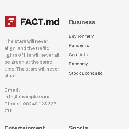
Business
Environment
The stars will never
Pandemic
align, and the traffic
lights of life will never all
Conflicts
be green at the same
Economy
time.The stars will never
Stock Exchange
align.
Email
:
info@example.com
Phone :
00249 123 333
719
Entertainment
Sports