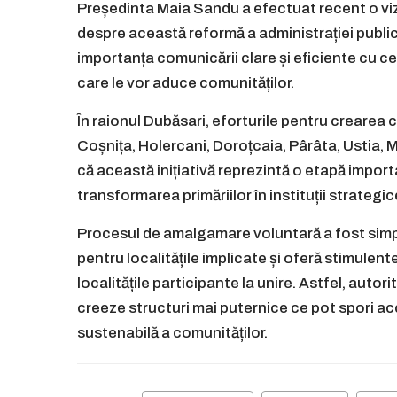
Președinta Maia Sandu a efectuat recent o vizi
despre această reformă a administrației publice l
importanța comunicării clare și eficiente cu cet
care le vor aduce comunităților.
În raionul Dubăsari, eforturile pentru crearea 
Coșnița, Holercani, Doroțcaia, Pârâta, Ustia, M
că această inițiativă reprezintă o etapă import
transformarea primăriilor în instituții strategic
Procesul de amalgamare voluntară a fost simpl
pentru localitățile implicate și oferă stimulente
localitățile participante la unire. Astfel, autor
creeze structuri mai puternice ce pot spori ac
sustenabilă a comunităților.