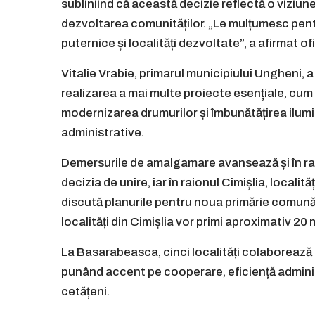
subliniind că această decizie reflectă o viziun
dezvoltarea comunităților. „Le mulțumesc pent
puternice și localități dezvoltate”, a afirmat ofi
Vitalie Vrabie, primarul municipiului Ungheni, a
realizarea a mai multe proiecte esențiale, cum a
modernizarea drumurilor și îmbunătățirea ilumin
administrative.
Demersurile de amalgamare avansează și în raio
decizia de unire, iar în raionul Cimișlia, localit
discută planurile pentru noua primărie comună și
localități din Cimișlia vor primi aproximativ 20 m
La Basarabeasca, cinci localități colaborează
punând accent pe cooperare, eficiență administ
cetățeni.