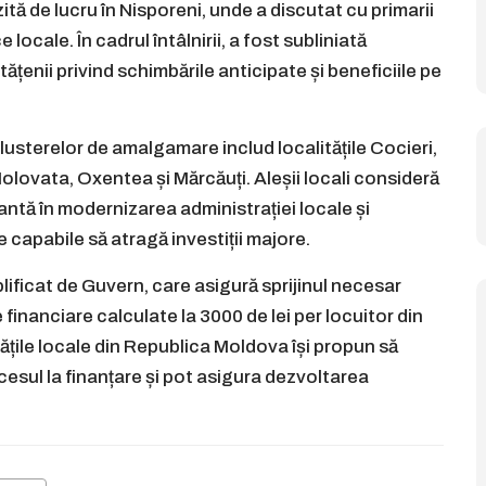
tă de lucru în Nisporeni, unde a discutat cu primarii
ocale. În cadrul întâlnirii, a fost subliniată
ățenii privind schimbările anticipate și beneficiile pe
clusterelor de amalgamare includ localitățile Cocieri,
olovata, Oxentea și Mărcăuți. Aleșii locali consideră
antă în modernizarea administrației locale și
e capabile să atragă investiții majore.
ificat de Guvern, care asigură sprijinul necesar
 financiare calculate la 3000 de lei per locuitor din
itățile locale din Republica Moldova își propun să
cesul la finanțare și pot asigura dezvoltarea