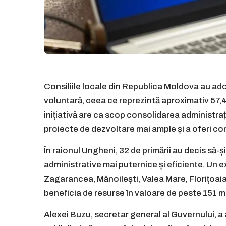
Consiliile locale din Republica Moldova au a
voluntară, ceea ce reprezintă aproximativ 57,4%
inițiativă are ca scop consolidarea administraț
proiecte de dezvoltare mai ample și a oferi cond
În raionul Ungheni, 32 de primării au decis să-
administrative mai puternice și eficiente. Un 
Zagarancea, Mănoilești, Valea Mare, Florițoaia 
beneficia de resurse în valoare de peste 151 mi
Alexei Buzu, secretar general al Guvernului, a a