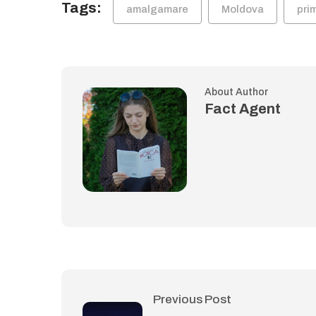
Tags:
amalgamare
Moldova
prim
About Author
Fact Agent
Previous Post