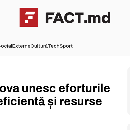
ocial
Externe
Cultură
Tech
Sport
ova unesc eforturile
ficientă și resurse