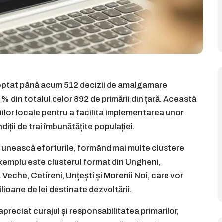
doptat până acum 512 decizii de amalgamare
 din totalul celor 892 de primării din țară. Această
iilor locale pentru a facilita implementarea unor
iții de trai îmbunătățite populației.
și unească eforturile, formând mai multe clustere
exemplu este clusterul format din Ungheni,
Veche, Cetireni, Unțești și Morenii Noi, care vor
lioane de lei destinate dezvoltării.
preciat curajul și responsabilitatea primarilor,