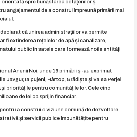
e orientată spre bunăstarea cetățenilor și
ru angajamentul de a construi împreună primării mai
cialul.
 declarat că unirea administrațiilor va permite
r fi extinderea rețelelor de apă și canalizare,
atului public în satele care formează noile entități
nul Anenii Noi, unde 19 primării și-au exprimat
ățile Javgur, Ialpujeni, Hârtop, Grădiște și Valea Perjei
 prioritățile pentru comunitățile lor. Cele cinci
ilioane de lei ca sprijin financiar.
 pentru a construi o viziune comună de dezvoltare,
rativă și servicii publice îmbunătățite pentru